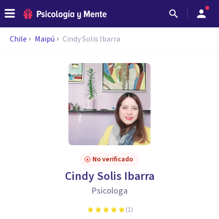
Chile
Maipú
Cindy Solis Ibarra
No verificado
Cindy Solis Ibarra
Psicologa
(
1
)