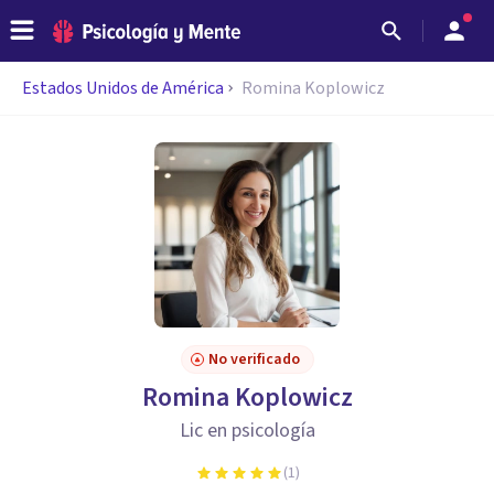
Estados Unidos de América
Romina Koplowicz
No verificado
Romina Koplowicz
Lic en psicología
(
1
)