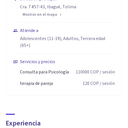
equilibrio emocional.
Cra. 7 #57-43, Ibagué, Tolima
Mostrar en el mapa
Aptitudes
Escucha Activa: Capacidad para escuchar atentamente,
Atiende a
empatizar con los deportistas y comprender sus
Adolescentes (11-19), Adultos, Tercera edad
necesidades y preocupaciones en su estructura como
(65+)
deportista.
Servicios y precios
Habilidades de Entrevista: Competencia en conducir
Consulta para Psicología
110000
COP
/ sesión
entrevistas psicológicas profundas y significativas que
terapia de pareja
120
COP
/ sesión
permiten explorar aspectos cruciales del bienestar mental
del paciente.
Desarrollo de Habilidades para mejorar la competencia :
Experiencia
proporcionando estrategias de orientación y apoyo en la