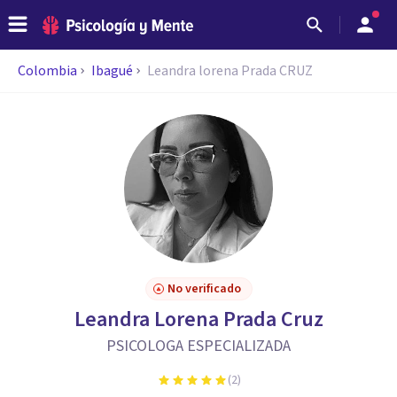
Colombia
Ibagué
Leandra lorena Prada CRUZ
No verificado
Leandra Lorena Prada Cruz
PSICOLOGA ESPECIALIZADA
(
2
)