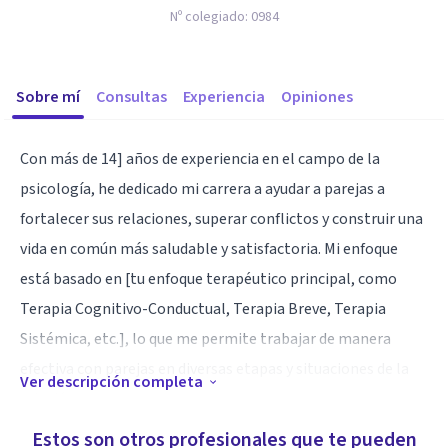
Nº colegiado:
0984
Sobre mí
Consultas
Experiencia
Opiniones
Con más de 14] años de experiencia en el campo de la
psicología, he dedicado mi carrera a ayudar a parejas a
fortalecer sus relaciones, superar conflictos y construir una
vida en común más saludable y satisfactoria. Mi enfoque
está basado en [tu enfoque terapéutico principal, como
Terapia Cognitivo-Conductual, Terapia Breve, Terapia
Sistémica, etc.], lo que me permite trabajar de manera
efectiva con parejas en diversas etapas y situaciones de la
Ver descripción completa
relación.
Me he especializado en el tratamiento de problemas de
Estos son otros profesionales que te pueden