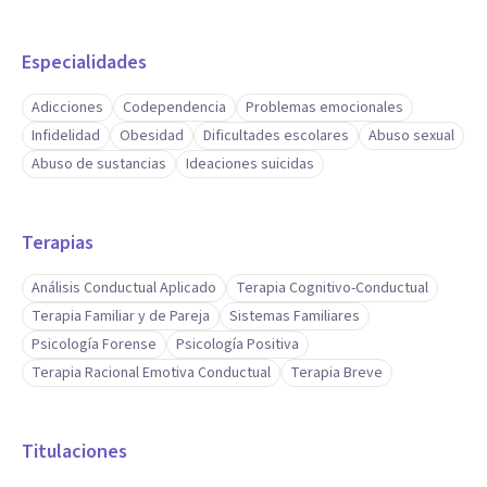
toma de decisiones, ayudando a deportistas a explorar
opciones y desarrollar estrategias de afrontamiento y
Especialidades
Adicciones
Codependencia
Problemas emocionales
Infidelidad
Obesidad
Dificultades escolares
Abuso sexual
Abuso de sustancias
Ideaciones suicidas
Terapias
Análisis Conductual Aplicado
Terapia Cognitivo-Conductual
Terapia Familiar y de Pareja
Sistemas Familiares
Psicología Forense
Psicología Positiva
Terapia Racional Emotiva Conductual
Terapia Breve
Titulaciones