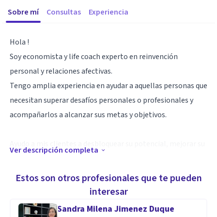
Sobre mí
Consultas
Experiencia
Hola !
Soy economista y life coach experto en reinvención
personal y relaciones afectivas.
Tengo amplia experiencia en ayudar a aquellas personas que
necesitan superar desafíos personales o profesionales y
acompañarlos a alcanzar sus metas y objetivos.
Ayudo a mis clientes a desbloquear su potencial, mejorar su
Ver descripción completa
bienestar emocional, y construir relaciones más saludables
y auténticas a través de un RAPIDO proceso de coaching de
Estos son otros profesionales que te pueden
autodescubrimiento y empoderamiento.
interesar
Los procesos de coaching tienen una duración aproximada
Sandra Milena Jimenez Duque
de 12 sesiones.