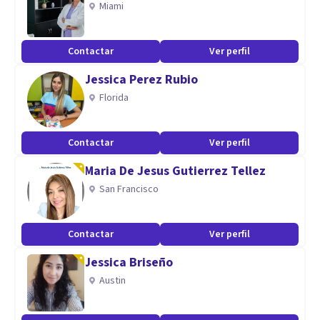
Miami
Ya sea que busques superar obstáculos personales, mejorar
Contactar
Ver perfil
tu autoestima, o fortalecer tu relación de pareja, estaré a tu
Jessica Perez Rubio
lado para guiarte en cada paso del camino.
Florida
No dudes en contactar conmigo por whatsapp, estaré
Contactar
Ver perfil
encantado de escucharte y conversar contigo.
Maria De Jesus Gutierrez Tellez
San Francisco
Contactar
Ver perfil
Jessica Briseño
Austin