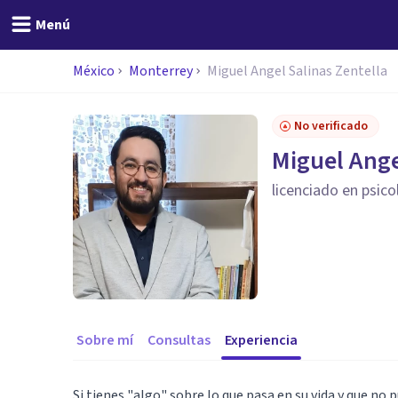
Menú
México
Monterrey
Miguel Angel Salinas Zentella
No verificado
Miguel Ange
licenciado en psico
Sobre mí
Consultas
Experiencia
Si tienes "algo" sobre lo que pasa en su vida y que n