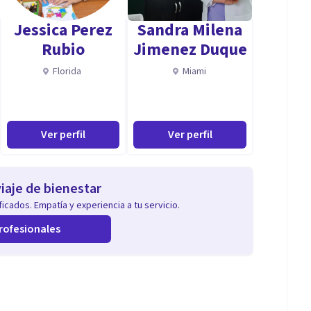
Jessica Perez
Sandra Milena
Rubio
Jimenez Duque
 procesos psicológicos
Florida
Miami
os y problemas.
Ver perfil
Ver perfil
s de comunicación.
radora, más
iaje de bienestar
icados. Empatía y experiencia a tu servicio.
iento,
rofesionales
o humano.