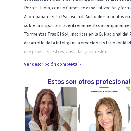
Porres- Lima, con un Cursos de especialización y form
Acompañamiento Psicosocial. Autor de 6 módulos en h
sobre la importancia, entrenamiento, acompañamiento 
Tormentas Tras El Sol, inscritas en la B. Nacional del 
desarrollo de la inteligencia emocional y las habilidad
que producen estrés, ansiedad y depresión,
Ver descripción completa
A lo largo de su carrera, el Lic. Bedia se ha especializ
mediante evaluaciones, tratamiento, preventivo y pr
Estos son otros profesiona
bienestar psicosocial de las personas.
Los servicios que ofrece son preferentemente presencia
Especialidad
Psicología Social- Clínica.