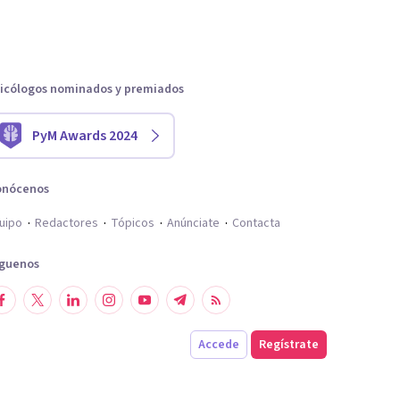
icólogos nominados y premiados
PyM Awards 2024
onócenos
uipo
Redactores
Tópicos
Anúnciate
Contacta
íguenos
Accede
Regístrate