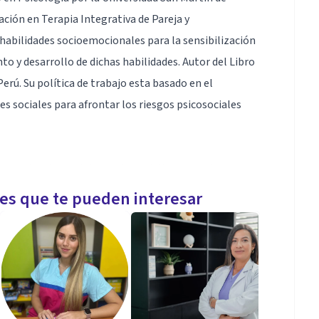
ación en Terapia Integrativa de Pareja y
abilidades socioemocionales para la sensibilización
y desarrollo de dichas habilidades. Autor del Libro
Perú. Su política de trabajo esta basado en el
es sociales para afrontar los riesgos psicosociales
ado en atender a adolescentes, adultos y parejas
omocionales para proteger la salud mental y el
les que te pueden interesar
les o virtuales, según el caso.