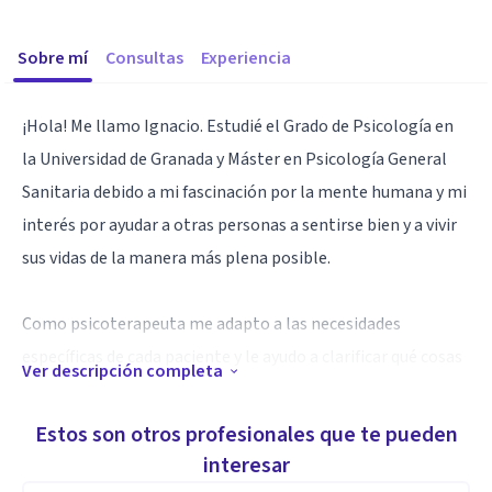
Sobre mí
Consultas
Experiencia
¡Hola! Me llamo Ignacio. Estudié el Grado de Psicología en
la Universidad de Granada y Máster en Psicología General
Sanitaria debido a mi fascinación por la mente humana y mi
interés por ayudar a otras personas a sentirse bien y a vivir
sus vidas de la manera más plena posible.
Como psicoterapeuta me adapto a las necesidades
específicas de cada paciente y le ayudo a clarificar qué cosas
Ver descripción completa
son importantes en su vida y hacia qué dirección le gustaría
ir, así como a identificar aquellos obstáculos que le han
Estos son otros profesionales que te pueden
impedido hacerlo hasta ahora.
interesar