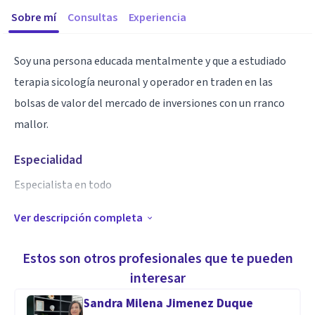
Sobre mí
Consultas
Experiencia
Soy una persona educada mentalmente y que a estudiado
terapia sicología neuronal y operador en traden en las
bolsas de valor del mercado de inversiones con un rranco
mallor.
Especialidad
Especialista en todo
Ver descripción completa
Aptitudes
Actitud táctica y siempre escucho primero andes de ablar y
Estos son otros profesionales que te pueden
Atodos le encuentro solución al problema.
interesar
Sandra Milena Jimenez Duque