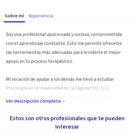
Sobre mí
Experiencia
Soy una profesional apasionada y curiosa, comprometida
con el aprendizaje constante. Esto me permite ofrecerte
las herramientas más adecuadas para brindarte el mejor
apoyo en tu proceso terapéutico.
Mi vocación de ayudar a los demás me llevó a estudiar
Psicología en la Universidad de La Laguna (ULL) y a
continuar mi formación con el Máster en Psicología
Ver descripción completa
General Sanitaria en la Universidad Europea de Madrid
(UEM). Además, como Técnico Superior en Dietética,
Estos son otros profesionales que te pueden
combino los conocimientos de ambas disciplinas para
interesar
ofrecer un enfoque integral en los tratamientos.