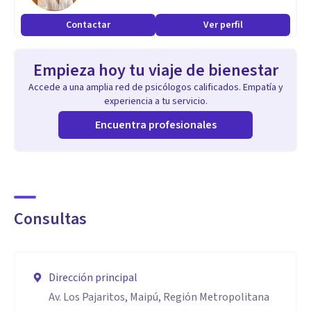
* Terapia Familiar
Contactar
Ver perfil
* Intervención en Crisis
* Peritajes y Metaperitajes
Empieza hoy tu viaje de bienestar
Accede a una amplia red de psicólogos calificados. Empatía y
Aptitudes
experiencia a tu servicio.
La intervención destaca por la empatia y profesionalismo
Encuentra profesionales
con sus consultantes, con un trato cercano y acorde a la
etapa del desarrollo psicosocial de la persona.
Destaca por su constante seguimiento de los casos y la alta
disponibilidad para atender dudas.
Consultas
Dirección principal
Av. Los Pajaritos, Maipú, Región Metropolitana