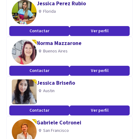
Jessica Perez Rubio
Especialidad
Florida
* Transtornos Alimenticios
* Transtornos del Animo (depresion)
Contactar
Ver perfil
* Transtornos Psicosomaticos
Norma Mazzarone
* Procesos de duelo
Buenos Aires
* Procesos de Divorcio
* Crisis existenciales
Contactar
Ver perfil
* Crecimiento Personal
* Psicoeducacion Parental
Jessica Briseño
* Vulneracion de derechos
Austin
* Abuso Sexual
* Abuso de sustancias
Contactar
Ver perfil
* Conflictos interpersonales
Gabriele Cotronei
* Autoestima y seguridad
San Francisco
* Terapia de Parejas