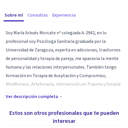
Sobre mí
Consultas
Experiencia
Soy María Arbués Morcate nº colegiada A-2942, en lo
profesional soy Psicóloga Sanitaria graduada por la
Universidad de Zaragoza, experta en adicciones, trastornos
de personalidad y terapia de pareja, me apasiona la mente
humana y las relaciones interpersonales. También tengo
formación en Terapia de Aceptación y Compromiso,
Mindfulness, Arteterapia, intervención en Trauma y terapia
Snoezelen.
Ver descripción completa
Psiconscientes para mi simboliza el proceso terapéutico
como un camino de evolución en el que se van haciendo
Estos son otros profesionales que te pueden
conscientes nuestros valores, pensamientos, conductas,
interesar
sentimientos y sensaciones físicas, de forma que