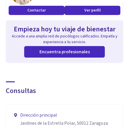
actualmente cuento con la titulación de experto en terapia
Contactar
Ver perfil
de pareja y experta en trastornos de personalidad.
Soy arteterapeuta y terapeuta Snoezelen.
Empieza hoy tu viaje de bienestar
Tengo un máster en inteligencia emocional y formación en
Accede a una amplia red de psicólogos calificados. Empatía y
intervención en trauma
experiencia a tu servicio.
He realizado varios cursos de Terapias de tercera
Encuentra profesionales
generación o Terapia de Aceptación y compromiso.
También tengo formación en Mindfulness.
Tengo experiencia de más de 3 años en tratamiento de
adicciones con y sin sustancia (compras, nuevas
Consultas
tecnologías, apuestas, etc)
Trabajo desde un enfoque integrador, aplico las técnicas y
conocimientos de distintas corrientes psicológicas basadas
Dirección principal
en la evidencia científica. En este espacio tendrás un refugio
Jardines de la Estrella Polar, 50012 Zaragoza
en el proceso de autodescubrimiento sin juicios ni consejos.