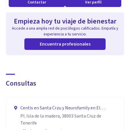
Contactar
Ver perfil
psicoterapeuta. Además de una formación actualizada y
constante. SE trata de una psicoterapia del profundo que va
Empieza hoy tu viaje de bienestar
más allá de los cambio conductuales y cognitivos sino que
Accede a una amplia red de psicólogos calificados. Empatía y
está orientada al crecimiento del individuo y a su desarrollo
experiencia a tu servicio.
personal sentando las bases de un bienestar psicofísico en
Encuentra profesionales
su totalidad
Consultas
Centis en Santa Crzu y Neurofamily en El
Médano
Pl. Isla de la madera, 38003 Santa Cruz de
Tenerife