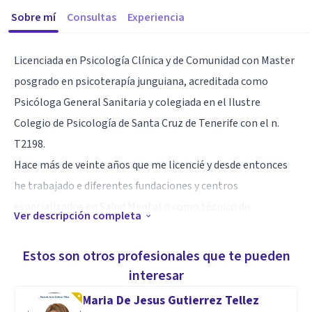
Sobre mí
Consultas
Experiencia
Licenciada en Psicología Clínica y de Comunidad con Master
posgrado en psicoterapía junguiana, acreditada como
Psicóloga General Sanitaria y colegiada en el Ilustre
Colegio de Psicología de Santa Cruz de Tenerife con el n.
T2198.
Hace más de veinte años que me licencié y desde entonces
he trabajado e diferentes fundaciones y centros
especializados en Salud Mental o como técnico de
Ver descripción completa
entidades sin ánimo de lucro en proyectos educativos.
Hace diez años decidí abrir mi Consulta privada
Estos son otros profesionales que te pueden
dedicándome al tratamiento de adultos, parejas y
interesar
adolescentes. Estoy especializada en ansiedad, depresión ,
Maria De Jesus Gutierrez Tellez
acoso laboral, trastorno borderline, adicciones y duelo.