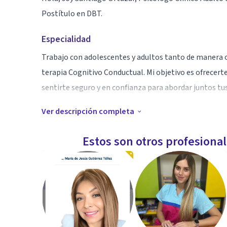
Postítulo en DBT.
Especialidad
Trabajo con adolescentes y adultos tanto de manera o
terapia Cognitivo Conductual. Mi objetivo es ofrecer
sentirte seguro y en confianza para abordar juntos t
Ver descripción completa
Aptitudes
Me esfuerzo por crear un ambiente acogedor y de apoy
Estos son otros profesiona
prácticos que puedan ayudarte en tu vida diaria. Esto
bienestar.