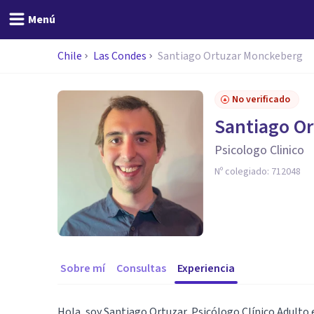
Menú
Chile
Las Condes
Santiago Ortuzar Monckeberg
No verificado
Santiago O
Psicologo Clinico
Nº colegiado:
712048
Sobre mí
Consultas
Experiencia
Hola, soy Santiago Ortuzar, Psicólogo Clínico Adulto 