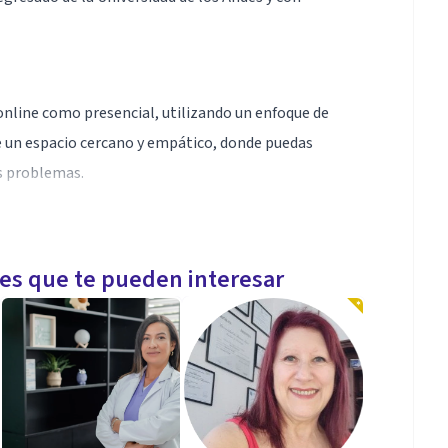
nline como presencial, utilizando un enfoque de
te un espacio cercano y empático, donde puedas
us problemas.
o, y me gusta utilizar herramientas y recursos
les que te pueden interesar
y aquí para acompañarte en tu camino hacia el