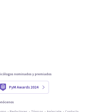
icólogos nominados y premiados
PyM Awards 2024
onócenos
uipo
Redactores
Tópicos
Anúnciate
Contacta