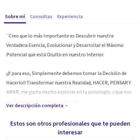
Sobre mí
Consultas
Experiencia
¨Creo que lo más Importante es Descubrir nuestra
Verdadera Esencia, Evolucionar y Desarrollar el Máximo
Potencial que está Oculto en nuestro Interior.
¡¡Y para eso, Simplemente debemos tomar la Decisión de
Hacerlo!! Transformar nuestra Realidad, HACER, PENSAR Y
AMAR, me gusta mucho explorar en la psicología, y que nos
motiva o nos desmotiva realizarlo.
Ver descripción completa
Creo que lo mas grande que puedo hacer es Servir y ayudar a
Estos son otros profesionales que te pueden
quien lo necesita
interesar