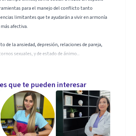
rramientas para el manejo del conflicto tanto
ncias limitantes que te ayudarán a vivir en armonía
más afectiva.
o de la ansiedad, depresión, relaciones de pareja,
tornos sexuales, y de estado de ánimo...
licidad.
les que te pueden interesar
depresión, autoestima, autosuperación, sentido de
oblemáticas de pareja, entre otros.
o, con capacidad de escucha sin juicios, autoconsciente