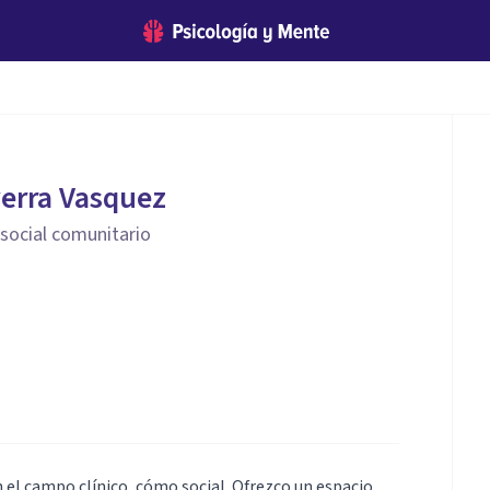
erra Vasquez
 social comunitario
n el campo clínico, cómo social. Ofrezco un espacio