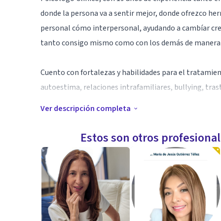
donde la persona va a sentir mejor, donde ofrezco he
personal cómo interpersonal, ayudando a cambíar cree
tanto consigo mismo como con los demás de manera 
Cuento con fortalezas y habilidades para el tratamient
autoestima, relaciones intrafamiliares, bullying, tras
Ver descripción completa
Con el objetivo principal del Autoconocimiento, y la fe
Estos son otros profesiona
Especialidad
Mis fortalezas van enfocadas al trabajo de ansiedad, 
vida, trabajo con adultos mayores, niños, jóvenes y pr
Aptitudes
Soy un profesional ético, discreto, empático, analític