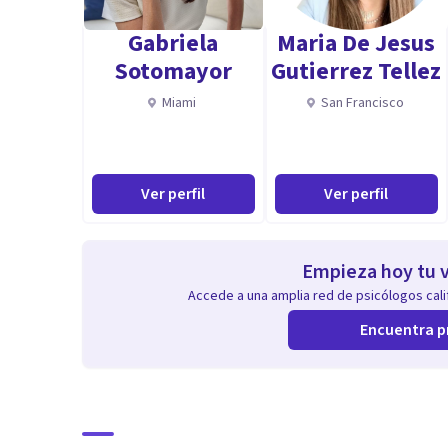
y sincero, con comunicación efectiva, persistente, mo
Gabriela
Maria De Jesus
Sotomayor
Gutierrez Tellez
Miami
San Francisco
Ver perfil
Ver perfil
Empieza hoy tu v
Accede a una amplia red de psicólogos calif
Encuentra p