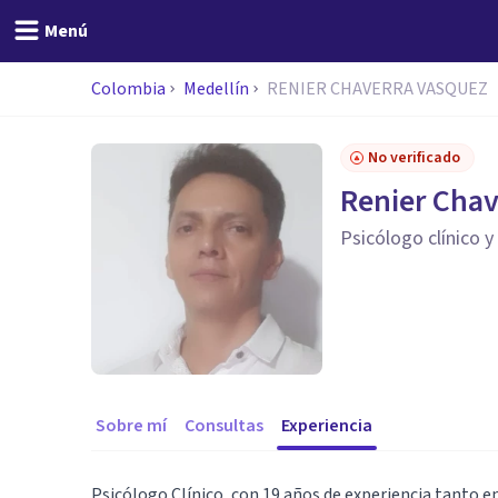
Menú
Colombia
Medellín
RENIER CHAVERRA VASQUEZ
No verificado
Renier Chav
Psicólogo clínico y
Sobre mí
Consultas
Experiencia
Psicólogo Clínico, con 19 años de experiencia tanto e