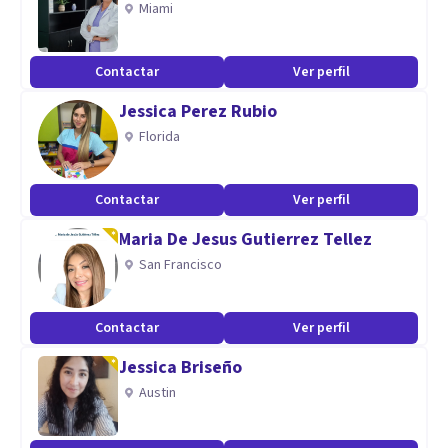
Miami
Psicóloga educativa a nivel primaria como apoyo exclusivo
para padres de familia.
Contactar
Ver perfil
Psicóloga Clínica en DIF
Jessica Perez Rubio
Además cuento con la maestría en educación.
Florida
Contactar
Ver perfil
Maria De Jesus Gutierrez Tellez
San Francisco
Contactar
Ver perfil
Jessica Briseño
Austin