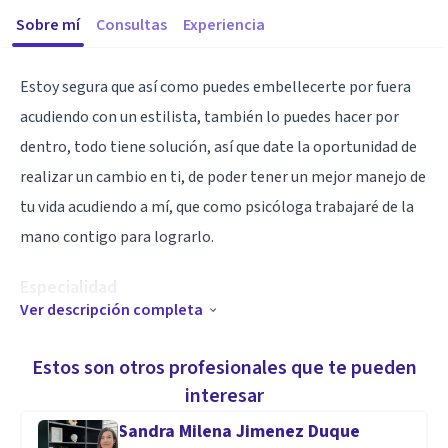
Sobre mí
Consultas
Experiencia
Estoy segura que así como puedes embellecerte por fuera
acudiendo con un estilista, también lo puedes hacer por
dentro, todo tiene solución, así que date la oportunidad de
realizar un cambio en ti, de poder tener un mejor manejo de
tu vida acudiendo a mí, que como psicóloga trabajaré de la
mano contigo para lograrlo.
Especialidad
Ver descripción completa
Ansiedad, Depresión, Estrés y terapia de pareja.
Estos son otros profesionales que te pueden
Aptitudes
interesar
Terapia de apoyo en Piña Palmera para familiares de
Sandra Milena Jimenez Duque
personas con capacidades diferentes (Zipolite Oaxaca)