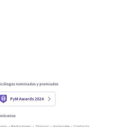
icólogos nominados y premiados
PyM Awards 2024
onócenos
uipo
Redactores
Tópicos
Anúnciate
Contacta