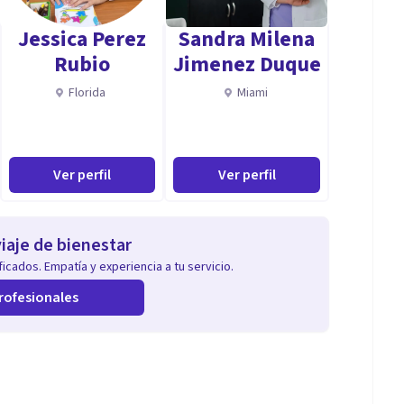
decuado para mejorar tu salud mental
Jessica Perez
Sandra Milena
Rubio
Jimenez Duque
Florida
Miami
 me ha permitido explorar el ambito de la psicologia
enfoco en trabajar en el crecimiento personal,
s un espacio de escucha activa y de contencion,
Ver perfil
Ver perfil
stablecer su propio camino
iaje de bienestar
icados. Empatía y experiencia a tu servicio.
rofesionales