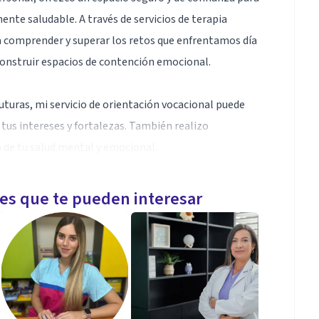
te saludable. A través de servicios de terapia
ara comprender y superar los retos que enfrentamos día
 construir espacios de contención emocional.
uturas, mi servicio de orientación vocacional puede
 tus intereses y fortalezas. También realizo
 de tu salud mental y emocional.
s y adultos de entre 16 y 50 años, me comprometo a
les que te pueden interesar
ar que buscas.
 permitido abordar los problemas tanto individuales
un espacio de confianza y escucha activa,
dificultades y establecer de manera adecuada sus