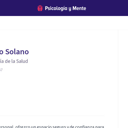
o Solano
ía de la Salud
67
onal, ofrezco un espacio seguro y de confianza para