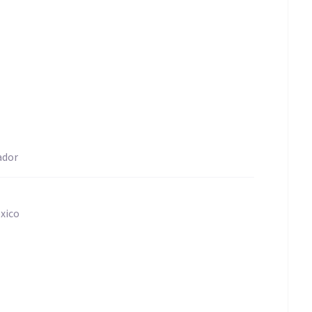
ador
xico