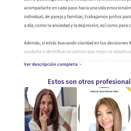
acompañarte en cada paso hacia una vida emocionalmen
individual, de pareja y familiar, trabajamos juntos p
a día, como la ansiedad y la depresión, así como para
Además, si estás buscando claridad en tus decisiones f
ayudarte a identificar el camino que mejor se adapta a
evaluaciones clínicas para una comprensión completa
Ver descripción completa
Con un enfoque personalizado y empático para jóvene
Estos son otros profesiona
ayudarte a encontrar la fortaleza interior y el bienest
Especialidad
Mi especialidad es la psicología clínica la cual me ha
como sociales de mis pacientes, ademas de establecer 
permitiendo que de esta manera puedan formular sus 