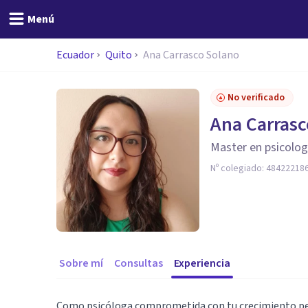
Menú
Ecuador
Quito
Ana Carrasco Solano
No verificado
Ana Carrasc
Master en psicolog
Nº colegiado:
48422218
Sobre mí
Consultas
Experiencia
Como psicóloga comprometida con tu crecimiento pers