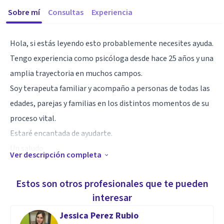
Sobre mí
Consultas
Experiencia
Hola, si estás leyendo esto probablemente necesites ayuda.
Tengo experiencia como psicóloga desde hace 25 años y una
amplia trayectoria en muchos campos.
Soy terapeuta familiar y acompaño a personas de todas las
edades, parejas y familias en los distintos momentos de su
proceso vital.
Estaré encantada de ayudarte.
Un saludo
Ver descripción completa
Especialidad
Estos son otros profesionales que te pueden
Estoy especializada en clínica y salud de adultos y en
interesar
evaluación e intervención infantojuvenil. Soy también
Jessica Perez Rubio
terapeuta familiar, además de psicóloga, y trabajo desde el