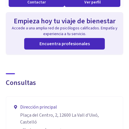
Contactar
Ver perfil
fuera el primero.
Además, también, doy tiempo a las personas para que sean
Empieza hoy tu viaje de bienestar
protagonistas de su proceso, porque el acompañamiento
Accede a una amplia red de psicólogos calificados. Empatía y
terapéutico es un proceso, un camino a recorrer, sin prisa
experiencia a tu servicio.
pero sin pausa.
Encuentra profesionales
Consultas
Dirección principal
Plaça del Centro, 2, 12600 La Vall d'Uixó,
Castelló