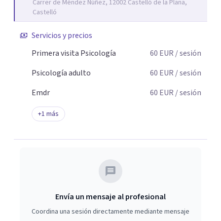
Carrer de Méndez Núñez, 12002 Castelló de la Plana,
en las relaciones sociales ...Más allá de las etiquetas lo
Castelló
que haremos será trabajar en aquello que te está
Servicios y precios
produciendo malestar Mi mayor compromiso es
acompañarte en tu proceso de crecimiento personal,
Primera visita Psicología
60
EUR
/ sesión
proporcionándote un espacio seguro, respetuoso y libre
Psicología adulto
60
EUR
/ sesión
de juicios, donde puedas explorar tus emociones y
avanzar hacia una vida más plena. No dudes en contactar
Emdr
60
EUR
/ sesión
conmigo estaré encantada de acompañarte en tu
camino.
+
1
más
Envía un mensaje al profesional
Coordina una sesión directamente mediante mensaje