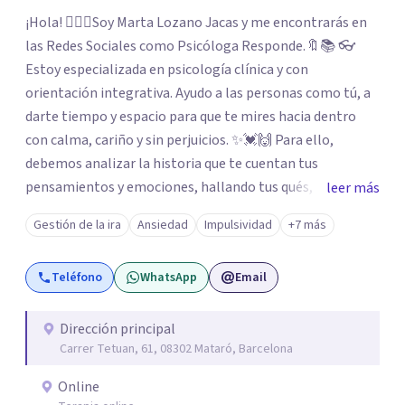
¡Hola! 🙋🏼‍♀️Soy Marta Lozano Jacas y me encontrarás en
las Redes Sociales como Psicóloga Responde.🔖📚 👓
Estoy especializada en psicología clínica y con
orientación integrativa. Ayudo a las personas como tú, a
darte tiempo y espacio para que te mires hacia dentro
con calma, cariño y sin perjuicios. ✨💓🙌 Para ello,
debemos analizar la historia que te cuentan tus
pensamientos y emociones, hallando tus qués, tus
leer más
cómos, tus porqués, tus cuándos y tus dóndes a lo largo
Gestión de la ira
Ansiedad
Impulsividad
+7 más
de tu vida. Así, podrás desenredar el lío que es vivir, podrás
aceptar quien eres: un ser humano que siente, que piensa
Teléfono
WhatsApp
Email
y que hace; un ser que se contradice, que tiene dudas y que
se equivoca. Y eso es natural y sano.🫀+🧠 =💝
Dirección principal
Carrer Tetuan, 61, 08302 Mataró, Barcelona
Online