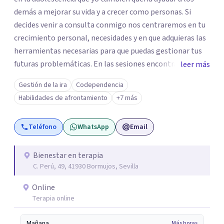
demás a mejorar su vida y a crecer como personas. Si
decides venir a consulta conmigo nos centraremos en tu
crecimiento personal, necesidades y en que adquieras las
herramientas necesarias para que puedas gestionar tus
futuras problemáticas. En las sesiones encontrarás un
leer más
lugar donde abrirte y expresarte sin juicios, donde
Gestión de la ira
Codependencia
explorar tus emociones, conocerte, solucionar tus
Habilidades de afrontamiento
+7 más
heridas y trabajar en tu crecimiento. personal
Teléfono
WhatsApp
Email
Bienestar en terapia
C. Perú, 49, 41930 Bormujos, Sevilla
Online
Terapia online
Mañana
Más horas