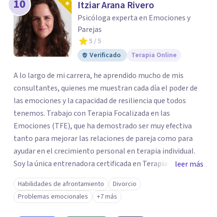
10
Itziar Arana Rivero
Psicóloga experta en Emociones y
Parejas
5
/ 5
Verificado
Terapia Online
A lo largo de mi carrera, he aprendido mucho de mis
consultantes, quienes me muestran cada día el poder de
las emociones y la capacidad de resiliencia que todos
tenemos. Trabajo con Terapia Focalizada en las
Emociones (TFE), que ha demostrado ser muy efectiva
tanto para mejorar las relaciones de pareja como para
ayudar en el crecimiento personal en terapia individual.
Soy la única entrenadora certificada en Terapia
leer más
Focalizada en las Emociones (TFE) en España, además de
Habilidades de afrontamiento
Divorcio
supervisora y terapeuta certificada. La TFE ha
Problemas emocionales
+7 más
demostrado una mejora significativa en las relaciones,
con un 70-75% de éxito y felicidad duradera. Este enfoque