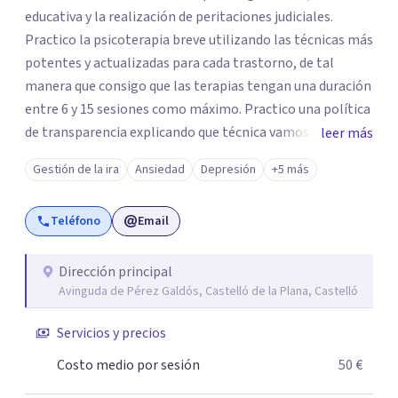
educativa y la realización de peritaciones judiciales.
Practico la psicoterapia breve utilizando las técnicas más
potentes y actualizadas para cada trastorno, de tal
manera que consigo que las terapias tengan una duración
entre 6 y 15 sesiones como máximo. Practico una política
de transparencia explicando que técnica vamos a utilizar,
leer más
en que consiste y que esperamos de usted. Se
Gestión de la ira
Ansiedad
Depresión
+5 más
suministrará material de apoyo. También cada terapia se
adaptará al perfil de cada cliente y su problemática
Teléfono
Email
personal. Será un espacio de reflexión, donde en un
ambiente de respeto, el cliente podrá comprender que es
lo que le ocurre y como superarlo.
Dirección principal
Avinguda de Pérez Galdós, Castelló de la Plana, Castelló
Servicios y precios
Costo medio por sesión
50 €