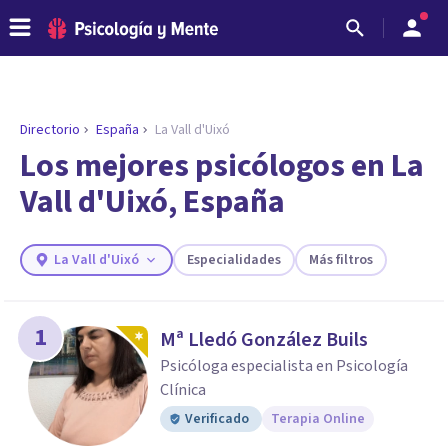
Directorio
España
La Vall d'Uixó
ENCONTRAR MI TERAPEUTA
¿Necesitas ayuda para encontrar el
Los mejores psicólogos en La
psicólogo adecuado?
Vall d'Uixó, España
Responde a unas breves preguntas y te ofreceremos
los profesionales que más se ajustan a tus
necesidades.
La Vall d'Uixó
Especialidades
Más filtros
Responder cuestionario
1
Mª Lledó González Buils
Psicóloga especialista en Psicología
Clínica
Verificado
Terapia Online