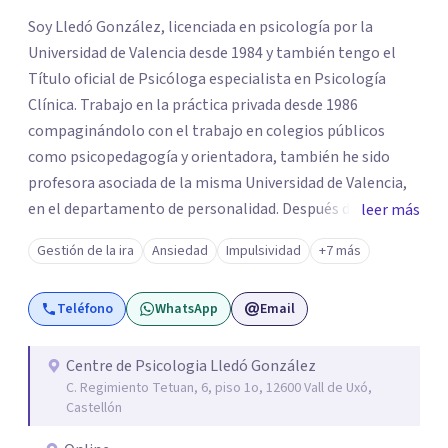
Soy Lledó González, licenciada en psicología por la
Universidad de Valencia desde 1984 y también tengo el
Título oficial de Psicóloga especialista en Psicología
Clínica. Trabajo en la práctica privada desde 1986
compaginándolo con el trabajo en colegios públicos
como psicopedagogía y orientadora, también he sido
profesora asociada de la misma Universidad de Valencia,
en el departamento de personalidad. Después de la
leer más
licenciatura he hecho diferentes cursos para profundizar
Gestión de la ira
Ansiedad
Impulsividad
+7 más
en diferentes modos de abordar la psicoterapia, entre
ellos Gestalt y EMDR.
Teléfono
WhatsApp
Email
Centre de Psicologia Lledó González
C. Regimiento Tetuan, 6, piso 1o, 12600 Vall de Uxó,
Castellón