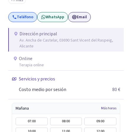
+7 más
del alma orientados al trabajo emocional, la búsqueda de
sentido, el autoconocimiento y la conexión interior. Mi
Teléfono
WhatsApp
Email
objetivo es ayudar a las personas a comprenderse mejor,
encontrar paz interior y desarrollar los recursos
necesarios para vivir con mayor equilibrio y plenitud.
Dirección principal
Av. Ancha de Castelar, 03690 Sant Vicent del Raspeig,
Alicante
Online
Terapia online
Servicios y precios
Costo medio por sesión
80 €
Mañana
Más horas
07:00
08:00
09:00
10:00
11:00
12:00