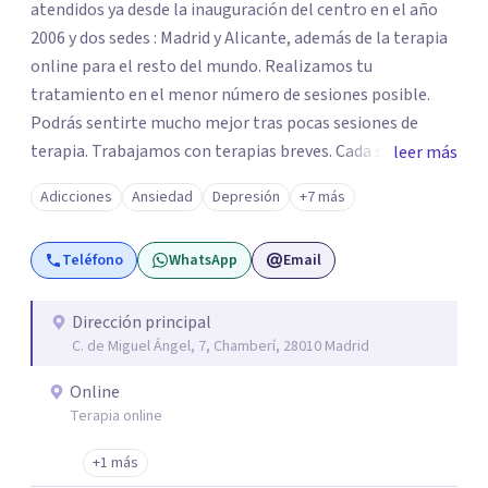
atendidos ya desde la inauguración del centro en el año
2006 y dos sedes : Madrid y Alicante, además de la terapia
online para el resto del mundo. Realizamos tu
tratamiento en el menor número de sesiones posible.
Podrás sentirte mucho mejor tras pocas sesiones de
terapia. Trabajamos con terapias breves. Cada sesión de
leer más
terapia te resultará de utilidad y te ayudará a conseguir
Adicciones
Ansiedad
Depresión
+7 más
tus objetivos. Entre nuestras especialidades destaca la
terapia de pareja y sexual, así como el tratamiento de
Teléfono
WhatsApp
Email
problemas emocionales, obsesiones, ansiedad , estrés,
duelos, insomnio y depresión, entre otros. Contamos
además con un servicio de hipnosis regresiva para el
Dirección principal
C. de Miguel Ángel, 7, Chamberí, 28010 Madrid
trabajo de "Terapia del Alma".
Online
Terapia online
+1 más