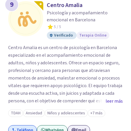
9
Centro Amalia
Psicología y acompañamiento
emocional en Barcelona
5
/ 5
Verificado
Terapia Online
Centro Amalia es un centro de psicología en Barcelona
especializado en el acompañamiento emocional de
adultos, niños y adolescentes. Ofrece un espacio seguro,
profesional y cercano para personas que atraviesan
momentos de ansiedad, malestar emocional o procesos
vitales que requieren apoyo psicológico. El equipo trabaja
desde una escucha activa, sin juicios y adaptada a cada
persona, con el objetivo de comprender qué está
leer más
ocurriendo y facilitar herramientas para avanzar con
TDAH
Ansiedad
Niños y adolescentes
+7 más
mayor equilibrio y bienestar. La intervención se realiza en
un entorno confidencial y tranquilo, cuidando el ritmo y
Teléfono
WhatsApp
Email