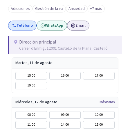
psicoterapia integradora, especializándome en trauma y
Adicciones
Gestión de la ira
Ansiedad
+7 más
apego. En terapia te acompaño a mirar de frente lo que
duele, para que puedas comprenderlo, procesarlo y dejar
Teléfono
WhatsApp
Email
de cargar con ello de la misma manera. No se trata de
poner tiritas, sino de transformar de raíz lo que te impide
estar bien y sentirte más libre en tu vida cotidiana
Dirección principal
Carrer d'Enmig, 12001 Castelló de la Plana, Castelló
Martes, 11 de agosto
15:00
16:00
17:00
19:00
Miércoles, 12 de agosto
Más horas
08:00
09:00
10:00
11:00
14:00
15:00