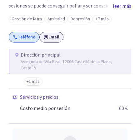
sesiones se puede conseguir paliar y ser consciente del
leer más
porqué y cómo superar esta situación. Intentaré aligerar
Gestión de la ira
Ansiedad
Depresión
+7 más
esas "mochilas" y etiquetas que todos y todas llevamos.
Yo te acompañaré en todo el proceso. Tú serás el o la
Teléfono
Email
protagonista activo/a de todos los cambios. Te puedo
atender presencialmente en Valencia .
Dirección principal
Avinguda de Vila-Real, 12006 Castelló de la Plana,
Castelló
+1 más
Servicios y precios
Costo medio por sesión
60 €