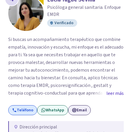
Psicóloga general sanitaria. Enfoque
EMDR
Verificado
Si buscas un acompañamiento terapéutico que combine
empatía, innovación y escucha, mi enfoque es el adecuado
para ti. Ya sea que necesites trabajar en aquello que te
provoca malestar, desarrollar nuevas herramientas o
mejorar tu autoconocimiento, podemos encontrar el
camino hacia tu bienestar. En consulta, aplico técnicas
como terapia EMDR, psicoresignificación , gestalt y
terapia cognitivo-conductual para que aprendas a
leer más
gestionar tus emociones y recuperar tu equilibrio
emocional. Algunos de los problemas con los que trabajo
Teléfono
WhatsApp
Email
son ansiedad, depresión , acompañamiento en duelo,
trastornos de la personalidad, crisis vitales,
Dirección principal
acompañamiento perinatal ,problemas de autoestima o