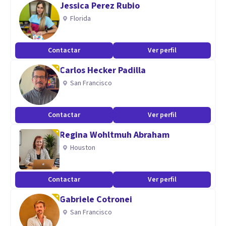
Jessica Perez Rubio
Florida
Si sientes que quieres empezar o continuar una
psicoterapia, puedes contactarme. Estoy aquí para
Contactar
Ver perfil
escucharte y apoyarte en todo el proceso 👥.
Carlos Hecker Padilla
Especialidad
San Francisco
Me especializo en la atención de jóvenes y adultos pero
Contactar
Ver perfil
cuando con mucha experiencia en el trabajo con
adolescentes, ocupándome de asuntos que van desde la
Regina Wohltmuh Abraham
orientación vocacional hasta el consumo problemático,
Houston
abuso sexual, adicciones, entre otros.
Contactar
Ver perfil
Aptitudes
Gabriele Cotronei
Creo que cuento con las habilidades para poder brindar un
San Francisco
espacio de en el que el paciente pueda hablar tanto de lo