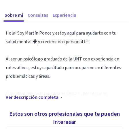
Sobre mí
Consultas
Experiencia
Hola! Soy Martín Ponce y estoy aquí para ayudarte con tu
salud mental 🧠 y crecimiento personal 📈.
Al ser un psicólogo graduado de la UNT con experiencia en
roles afines, estoy capacitado para ocuparme en diferentes
problemáticas y áreas.
Considero que cada persona es única ⭐, por lo que es
Ver descripción completa
importante que la psicoterapia que solicita sea igual de
única y que respete los ritmos de esa persona, brindando un
Estos son otros profesionales que te pueden
espacio seguro 🫂 en el que puedas hablar de lo que quieras
interesar
sin preocuparte .