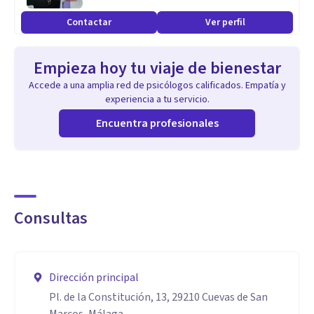
diagnóstico. Aporto una mirada fresca y multidimensional,
Contactar
Ver perfil
combinando formación académica con un conocimiento
profundo del impacto del trauma y la neurodivergencia en
Empieza hoy tu viaje de bienestar
la vida diaria. Además, mi experiencia como mentora y
Accede a una amplia red de psicólogos calificados. Empatía y
docente me permite traducir conceptos complejos en
experiencia a tu servicio.
herramientas prácticas que facilitan la integración del
Encuentra profesionales
cambio.
Consultas
Dirección principal
Pl. de la Constitución, 13, 29210 Cuevas de San