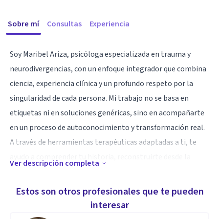
Sobre mí
Consultas
Experiencia
Soy Maribel Ariza, psicóloga especializada en trauma y
neurodivergencias, con un enfoque integrador que combina
ciencia, experiencia clínica y un profundo respeto por la
singularidad de cada persona. Mi trabajo no se basa en
etiquetas ni en soluciones genéricas, sino en acompañarte
en un proceso de autoconocimiento y transformación real.
A través de herramientas terapéuticas adaptadas a ti, te
ayudo a comprender tu historia, reconstruirte desde la
Ver descripción completa
autenticidad y desarrollar estrategias para vivir con mayor
equilibrio y coherencia contigo mismo.
Estos son otros profesionales que te pueden
interesar
Especialidad