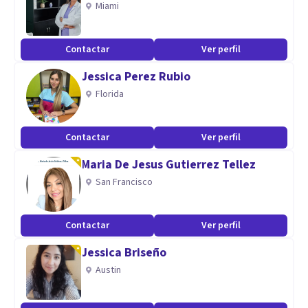
Miami
Tecnicas diferente para enfrentar las crisis . No te juzgo ,
trabajos en conjunto, cercana.
Contactar
Ver perfil
Jessica Perez Rubio
Florida
Contactar
Ver perfil
Maria De Jesus Gutierrez Tellez
San Francisco
Contactar
Ver perfil
Jessica Briseño
Austin