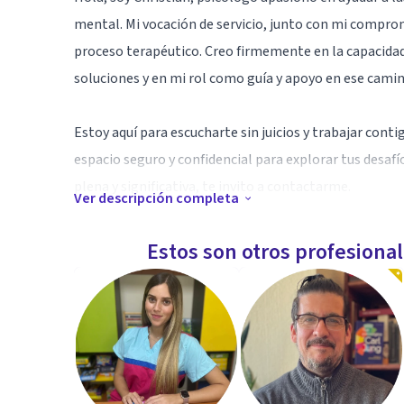
mental. Mi vocación de servicio, junto con mi comprom
proceso terapéutico. Creo firmemente en la capacidad
soluciones y en mi rol como guía y apoyo en ese camin
Estoy aquí para escucharte sin juicios y trabajar conti
espacio seguro y confidencial para explorar tus desafí
plena y significativa, te invito a contactarme.
Ver descripción completa
Especialidad
Estos son otros profesiona
Como psicólogo especializado en Terapia de Aceptació
plena, incluso frente a dificultades. Mi enfoque se b
juicio, el desarrollo de flexibilidad psicológica para a
para establecer metas significativas, y el compromiso 
especialmente útil para manejar dolor emocional crón
relaciones. Mi método es práctico y colaborativo, cr