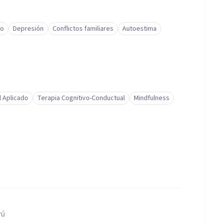
to
Depresión
Conflictos familiares
Autoestima
l Aplicado
Terapia Cognitivo-Conductual
Mindfulness
rú