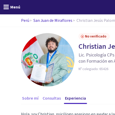
Menú
Perú
San Juan de Miraflores
Christian Jesús Palo
No verificado
Christian J
Lic. Psicología CP
con Formación en 
Nº colegiado:
65426
Sobre mí
Consultas
Experiencia
Hola, soy Christian, psicólogo apasiono en ayudar a l