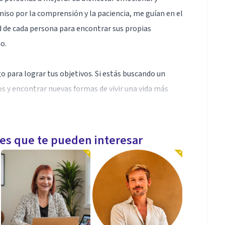
iso por la comprensión y la paciencia, me guían en el
 de cada persona para encontrar sus propias
o.
go para lograr tus objetivos. Si estás buscando un
os y encontrar nuevas formas de vivir una vida más
les que te pueden interesar
n y Compromiso (ACT), te ayudo a vivir una vida más
asa en la aceptación de pensamientos y emociones sin
daptarte a los cambios, la clarificación de tus valores
con acciones que te acerquen a ellas. Es
ico (ansiedad, depresión, trauma) y mejorar
eando estrategias personalizadas para una vida más