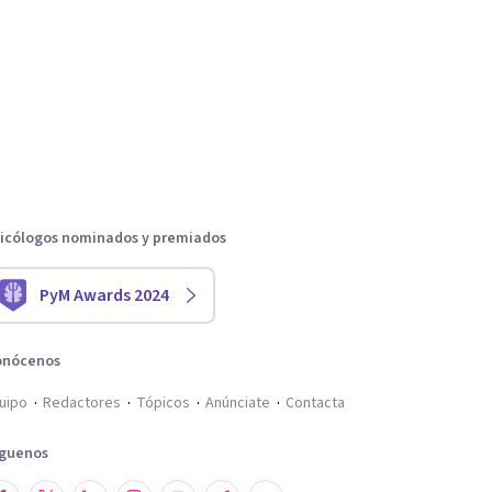
icólogos nominados y premiados
PyM Awards 2024
onócenos
uipo
Redactores
Tópicos
Anúnciate
Contacta
íguenos