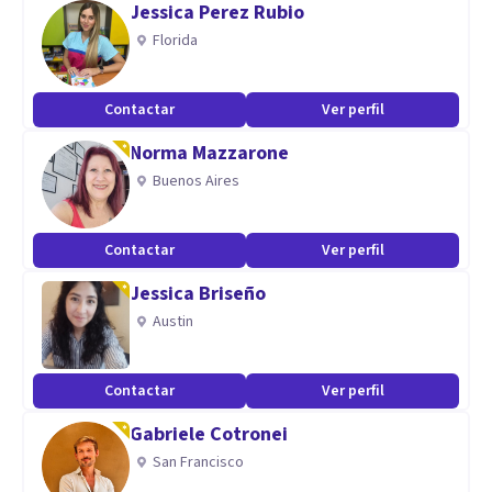
Jessica Perez Rubio
consultantes para ayudarlos desde su propia historia,
Florida
procurando identificarme con sus luchas personales para
poder ayudarlos a alcanzar sus metas.
Contactar
Ver perfil
Norma Mazzarone
Buenos Aires
Contactar
Ver perfil
Jessica Briseño
Austin
Contactar
Ver perfil
Gabriele Cotronei
San Francisco