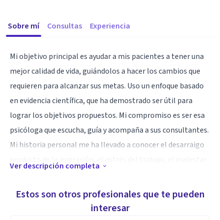
Sobre mí
Consultas
Experiencia
Mi objetivo principal es ayudar a mis pacientes a tener una
mejor calidad de vida, guiándolos a hacer los cambios que
requieren para alcanzar sus metas. Uso un enfoque basado
en evidencia científica, que ha demostrado ser útil para
lograr los objetivos propuestos. Mi compromiso es ser esa
psicóloga que escucha, guía y acompaña a sus consultantes.
Mi historia personal me ha llevado a conocer el desarraigo
producto de la migración, el estrés del trabajo, el malestar
Ver descripción completa
emocional que viene de no cumplir con las propias
expectativas, el sufrimiento que pueden generar los
Estos son otros profesionales que te pueden
problemas mentales a quien los sufre y a sus familiares.
interesar
Durante cada sesión, me pongo a disposición de los