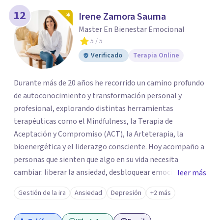
12
Irene Zamora Sauma
Master En Bienestar Emocional
5
/ 5
Verificado
Terapia Online
Durante más de 20 años he recorrido un camino profundo
de autoconocimiento y transformación personal y
profesional, explorando distintas herramientas
terapéuticas como el Mindfulness, la Terapia de
Aceptación y Compromiso (ACT), la Arteterapia, la
bioenergética y el liderazgo consciente. Hoy acompaño a
personas que sienten que algo en su vida necesita
cambiar: liberar la ansiedad, desbloquear emociones,
leer más
atravesar crisis personales o reconectar con un propósito
Gestión de la ira
Ansiedad
Depresión
+2 más
que les permita vivir con mayor bienestar y plenitud. A
través de mi guía podrás comprender el origen de tus