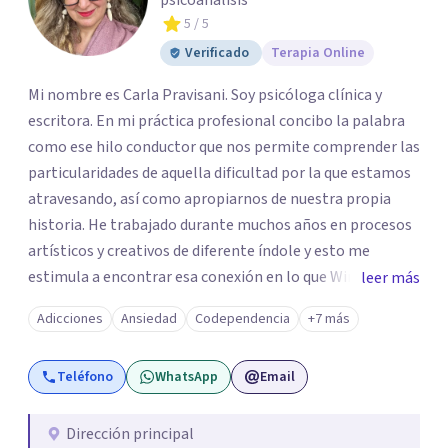
psicoánalisis
5
/ 5
Verificado
Terapia Online
Mi nombre es Carla Pravisani. Soy psicóloga clínica y
escritora. En mi práctica profesional concibo la palabra
como ese hilo conductor que nos permite comprender las
particularidades de aquella dificultad por la que estamos
atravesando, así como apropiarnos de nuestra propia
historia. He trabajado durante muchos años en procesos
artísticos y creativos de diferente índole y esto me
estimula a encontrar esa conexión en lo que Winnicot
leer más
denomina un «vivir creador» en el espacio terapéutico.
Adicciones
Ansiedad
Codependencia
+7 más
Creo firmemente en nuestra capacidad para reelaborar
los retos que la vida nos presenta y te propongo
Teléfono
WhatsApp
Email
encontrar tu propia respuesta, cambiar tu posición y
emprender un camino guiado por tu deseo más genuino.
Estaré honrada de acompañar tu proceso. ¡Gracias por la
Dirección principal