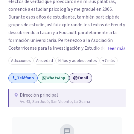
efectos de verdad que provocaron en mí sus palabras,
comencé a estudiar psicología y me gradué en 2006.
Durante esos años de estudiante, también participé de
grupos de estudio, así fui explorando los textos de Freud y
descubriendo a Lacan y a Foucault paralelamente a la
formación universitaria. Pertenezco a la Asociación
Costarricense para la Investigación y Estudio del
leer más
Psicoanálisis. En el 2020 me titulé de la Maestría
Adicciones
Ansiedad
Niños y adolescentes
+7 más
Académica en Teoría Psicoanlítica de la Universidad de
Costa Rica, otorgándoseme la graduación de honor. Del
Teléfono
WhatsApp
Email
2017 al 2023 trabajé en el programa Escucharte del
Hospital Nacional Psiquiátrico y la Fundación
Fundamentes. Con el objetivo de la prevención
Dirección principal
Av. 43, San José, San Vicente, La Guaria
psicosocial de poblaciones menores de edad en
vulnerabilidad psicosocial desde una epistemología
psicoanalítica. He sido docente en grado y posgrado
tanto dentro como fuera de Costa Rica. Sostengo dos
espacios de transmisión del psicoanálisis fuera del