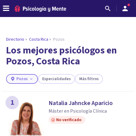
Directorio
Costa Rica
Pozos
ENCONTRAR MI TERAPEUTA
¿Necesitas ayuda para encontrar el
Los mejores psicólogos en
psicólogo adecuado?
Pozos, Costa Rica
Responde a unas breves preguntas y te ofreceremos
los profesionales que más se ajustan a tus
necesidades.
Pozos
Especialidades
Más filtros
Responder cuestionario
1
Natalia Jahncke Aparicio
Máster en Psicología Clínica
No verificado