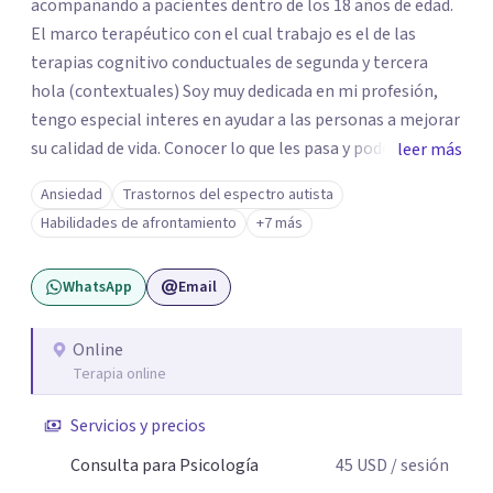
acompañando a pacientes dentro de los 18 años de edad.
El marco terapéutico con el cual trabajo es el de las
terapias cognitivo conductuales de segunda y tercera
hola (contextuales) Soy muy dedicada en mi profesión,
tengo especial interes en ayudar a las personas a mejorar
su calidad de vida. Conocer lo que les pasa y poder trabajar
leer más
en ello brindando las herramientas necesarias. Hay
Ansiedad
Trastornos del espectro autista
momentos en la vida por los cuales atravezamos por
Habilidades de afrontamiento
+7 más
estados de ansiedad, depresión o estrés, es alli donde no
encontramos o nos parece no tener recursos para
WhatsApp
Email
afrontarlos, pareciera que no hay salida. Dentro de esta
línea y para estos casos la terapia cognitiva conductual
es la que ha presentado mayores evidencias epíricas en la
Online
Terapia online
solución de estos cuadros con resultados muy buenos y
duraderos. Por tanto si hay salida y estoy aqui para
Servicios y precios
acompañarte. Si estás buscando un espacio de
acompañamiento profesional en español, escríbeme y
Consulta para Psicología
45
USD
/ sesión
damos el primer paso juntos.