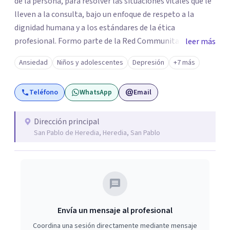
de la persona, para resolver las situaciones vitales que le
lleven a la consulta, bajo un enfoque de respeto a la
dignidad humana y a los estándares de la ética
profesional. Formo parte de la Red Communitas,
leer más
Comunidad de Psicólogas y Psicólogos clínicos y
Ansiedad
Niños y adolescentes
Depresión
+7 más
psicoanalistas reconocidos en Costa Rica (). Además, soy
docente de la carrera de Psicología, en la Universidad
Teléfono
WhatsApp
Email
Centroamericana de Ciencias Sociales (UCACIS) y en la
Universidad La Salle.
Dirección principal
San Pablo de Heredia, Heredia, San Pablo
Envía un mensaje al profesional
Coordina una sesión directamente mediante mensaje