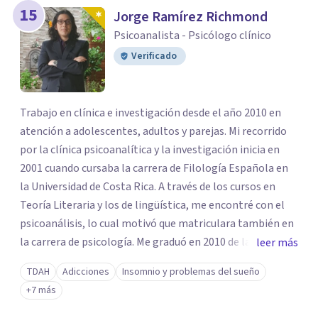
15
Jorge Ramírez Richmond
Psicoanalista - Psicólogo clínico
Verificado
Trabajo en clínica e investigación desde el año 2010 en
atención a adolescentes, adultos y parejas. Mi recorrido
por la clínica psicoanalítica y la investigación inicia en
2001 cuando cursaba la carrera de Filología Española en
la Universidad de Costa Rica. A través de los cursos en
Teoría Literaria y los de lingüística, me encontré con el
psicoanálisis, lo cual motivó que matriculara también en
la carrera de psicología. Me graduó en 2010 de la carrera
leer más
de Licenciatura en Psicología en Universidad Autónoma
TDAH
Adicciones
Insomnio y problemas del sueño
de Centroamérica (UACA) y en 2013 de la Maestría en
+7 más
Psicología con Énfasis en Clínica Psicoanalítica enla
Universidad Centroamericana de Ciencias Sociales. ​