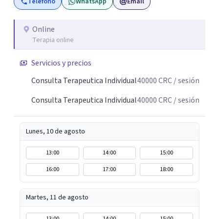
Teléfono
WhatsApp
Email
patrones emocionales y generar cambios reales y
sostenibles, iniciando un proceso profundo de conciencia
y transformación. Creo profundamente que cada persona
Online
Terapia online
tiene dentro de sí los recursos; a veces solo necesitamos
un espacio seguro, una mirada que nos acompañe y las
Servicios y precios
herramientas adecuadas para poder verlo con claridad.
Consulta Terapeutica Individual
40000
CRC
/ sesión
Consulta Terapeutica Individual
40000
CRC
/ sesión
Lunes, 10 de agosto
13:00
14:00
15:00
16:00
17:00
18:00
Martes, 11 de agosto
13:00
14:00
15:00