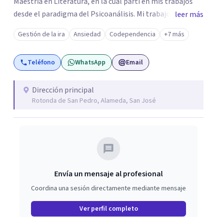
Maestría en Literatura, en la cual partí en mis trabajos
desde el paradigma del Psicoanálisis. Mi trabajo final se
leer más
tituló: Literatura y Psicoanálisis: La seducción del texto.
Gestión de la ira
Ansiedad
Codependencia
+7 más
Desde ahí aposté a mi pasión por la lectura y mi
formación en psicoanálisis. Luego, complementando,
Teléfono
WhatsApp
Email
saqué el bachillerato y la licenciatura en Psicología,
continuando mi formación profesional. Formo parte de la
Red Communitas de Psicólogos de Costa Rica. Soy parte
Dirección principal
Rotonda de San Pedro, Alameda, San José
de la ACIEP, y tengo 14 años de experiencia en clínica en
consultorio privado en Clínica Litoral. Recibo pacientes
que quieran ir a un espacio para ser escuchados y resolver
sus problemas.
Envía un mensaje al profesional
Coordina una sesión directamente mediante mensaje
Ver perfil completo