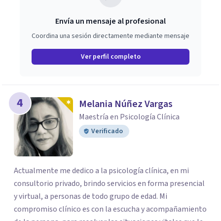
ámbito universitario: El Círculo de lectura Psicoanalítica
Envía un mensaje al profesional
de Moravia, y Lectura compartida: Sexualidades
Coordina una sesión directamente mediante mensaje
Femeninas.
Ver perfil completo
4
Melania Núñez Vargas
Maestría en Psicología Clínica
Verificado
Actualmente me dedico a la psicología clínica, en mi
consultorio privado, brindo servicios en forma presencial
y virtual, a personas de todo grupo de edad. Mi
compromiso clínico es con la escucha y acompañamiento