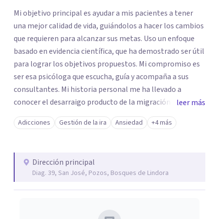
Mi objetivo principal es ayudar a mis pacientes a tener
una mejor calidad de vida, guiándolos a hacer los cambios
que requieren para alcanzar sus metas. Uso un enfoque
basado en evidencia científica, que ha demostrado ser útil
para lograr los objetivos propuestos. Mi compromiso es
ser esa psicóloga que escucha, guía y acompaña a sus
consultantes. Mi historia personal me ha llevado a
conocer el desarraigo producto de la migración, el estrés
leer más
del trabajo, el malestar emocional que viene de no
Adicciones
Gestión de la ira
Ansiedad
+4 más
cumplir con las propias expectativas, el sufrimiento que
pueden generar los problemas mentales a quien los sufre
y a sus familiares. Durante cada sesión, me pongo a
Dirección principal
disposición de los consultantes para ayudarlos desde su
Diag. 39, San José, Pozos, Bosques de Lindora
propia historia, procurando identificarme con sus luchas
personales para poder ayudarlos a alcanzar sus metas.