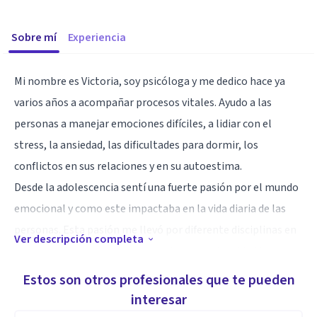
Sobre mí
Experiencia
Mi nombre es Victoria, soy psicóloga y me dedico hace ya
varios años a acompañar procesos vitales. Ayudo a las
personas a manejar emociones difíciles, a lidiar con el
stress, la ansiedad, las dificultades para dormir, los
conflictos en sus relaciones y en su autoestima.
Desde la adolescencia sentí una fuerte pasión por el mundo
emocional y como este impactaba en la vida diaria de las
personas. Esta pasión me llevó por diferente disciplinas en
Ver descripción completa
las que pude navegar y comprender en profundidad la
importancia de aprender a gestionar lo que nos pasa para
Estos son otros profesionales que te pueden
poder vivir en mayor armonía con nosotros mismos y el
interesar
entorno.