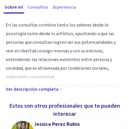
Sobre mí
Consultas
Experiencia
En las consultas combino tanto los saberes desde la
psicología como desde lo artístico, apuntando a que las
personas que consultan logren ver sus potencialidades y
vivir en libertad consigo mismas y con su entrono,
entendiendo las relaciones existentes entre persona y
sociedad, que es atravesada por condiciones sociales,
materiales y económicas.
Tengo experiencia acompañando infancias, adolescencias y
Ver descripción completa
familias, mujeres y masculinidades, tanto en consulta
particular como en instituciones. Trabajo desde una
Estos son otros profesionales que te pueden
perspectiva de género.
interesar
Jessica Perez Rubio
Especialidad