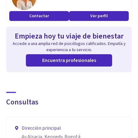
desarrollar las habilidades personales de inteligencia
dirigido a quienes presentan alguna alteración en las áreas
Contactar
Ver perfil
de aprendizaje, social y/o conductual.
Empieza hoy tu viaje de bienestar
Aptitudes
Accede a una amplia red de psicólogos calificados. Empatía y
Empatía
experiencia a tu servicio.
Escucha activa
Encuentra profesionales
Consultas
Dirección principal
Av Alsacia, Kennedy, Bogotá