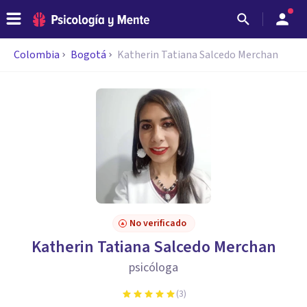
Colombia
Bogotá
Katherin Tatiana Salcedo Merchan
No verificado
Katherin Tatiana Salcedo Merchan
psicóloga
(
3
)