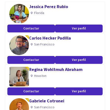
Acompañamiento escolar basado
Jessica Perez Rubio
en estrategías dirigidas al
Florida
mejoramiento académico.
Contactar
Ver perfil
Carlos Hecker Padilla
San Francisco
TERAPÍA FAMILIAR
Contactar
Ver perfil
Fortalecimiento de vínculos,
Regina Wohltmuh Abraham
Resolución de conflictos,
Houston
proyecto de vida.
Especialidad
Contactar
Ver perfil
Soy psicóloga con mas de 5 años en Apoyo psicológico para
Gabriele Cotronei
optimizar y
San Francisco