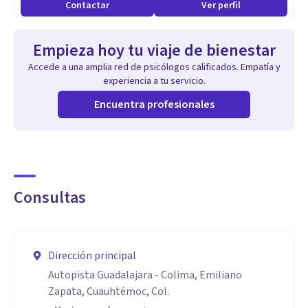
Atención presencial en Lomas Vista Hermosa , Colima. Ven
Contactar
Ver perfil
acércate, pregunta y agenda tu cita.
Empieza hoy tu viaje de bienestar
Especialidad
Accede a una amplia red de psicólogos calificados. Empatía y
Trastornos de conducta
experiencia a tu servicio.
Trastornos del aprendizaje
Encuentra profesionales
TDAH
Depresión
Ansiedad
Angustia
Consultas
Estrés
Autoestima
Inseguridad
Dirección principal
Conflictos para relacionarse
Autopista Guadalajara - Colima, Emiliano
Neurosis
Zapata, Cuauhtémoc, Col.
Histeria