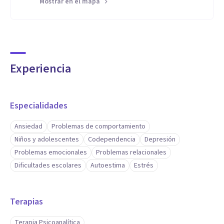
Mostrar en el mapa
Aptitudes
Atención especializada en niños, adolescentes y adultos.
Experiencia
Especialidades
Ansiedad
Problemas de comportamiento
Niños y adolescentes
Codependencia
Depresión
Problemas emocionales
Problemas relacionales
Dificultades escolares
Autoestima
Estrés
Terapias
Terapia Psicoanalítica