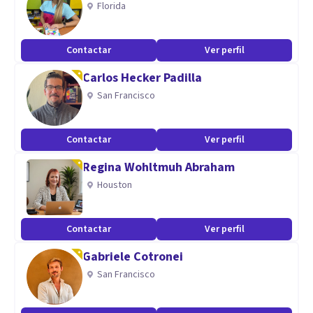
Florida
- Déficit de atención
- Hiperactividad
Contactar
Ver perfil
- Enuresis
Carlos Hecker Padilla
- Depresión
San Francisco
- Neurosis
- Ansiedad
Contactar
Ver perfil
Fobias
Regina Wohltmuh Abraham
Autoestima
Houston
Inseguridad
Durante el tratamiento se ofrece un espacio de escucha y
contención donde el paciente pueda comprender lo
Contactar
Ver perfil
vivenciado y en conjunto con el especialista encontrar una
Gabriele Cotronei
mejor y más sana forma de enfrentar los conflictos de la
San Francisco
vida.