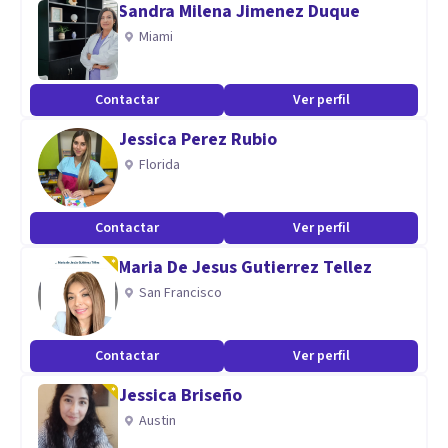
Sandra Milena Jimenez Duque
desarrollar habilidades prácticas para enfrentar los
Miami
desafíos de la vida.
Contactar
Ver perfil
Aptitudes
Jessica Perez Rubio
Soy una profesional que valora el crecimiento continuo,
Florida
tanto en mi vida personal como en mi práctica, lo que me
permite ofrecer un servicio actualizado y adaptado a las
necesidades individuales de cada cliente.
Contactar
Ver perfil
Maria De Jesus Gutierrez Tellez
San Francisco
Contactar
Ver perfil
Jessica Briseño
Austin