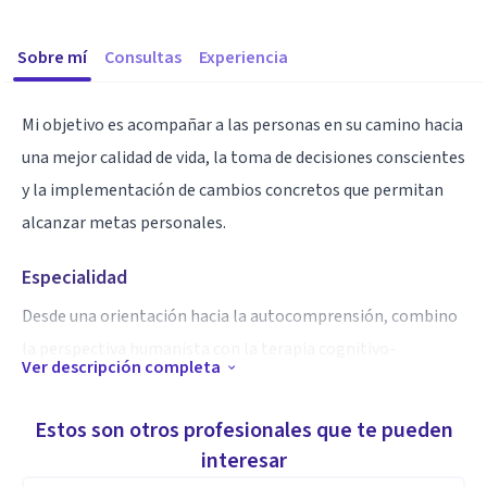
Sobre mí
Consultas
Experiencia
Mi objetivo es acompañar a las personas en su camino hacia
una mejor calidad de vida, la toma de decisiones conscientes
y la implementación de cambios concretos que permitan
alcanzar metas personales.
Especialidad
Desde una orientación hacia la autocomprensión, combino
la perspectiva humanista con la terapia cognitivo-
Ver descripción completa
conductual y técnicas de arte-terapia, creando un espacio
seguro y sin juicios donde los clientes pueden expresarse
Estos son otros profesionales que te pueden
libremente para reflexionar sobre sí mismos, explorar
interesar
emociones y pensamientos, resolver conflictos y