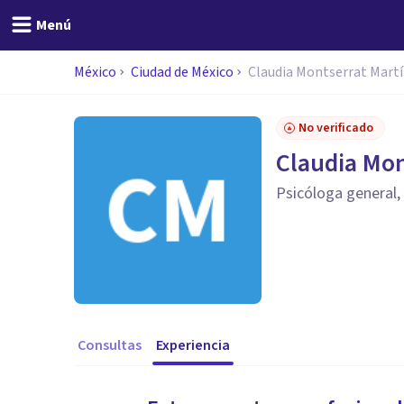
Menú
México
Ciudad de México
Claudia Montserrat Mart
No verificado
Claudia Mon
Psicóloga general,
Consultas
Experiencia