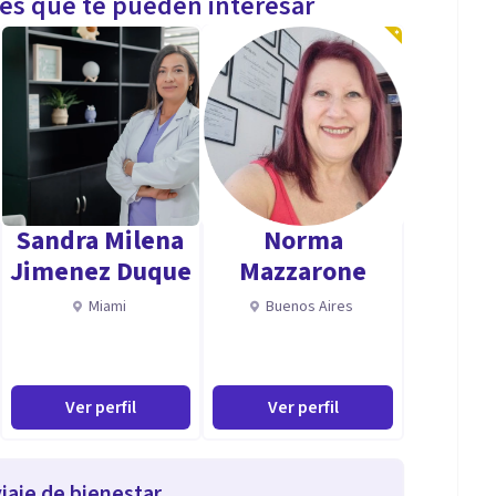
les que te pueden interesar
Sandra Milena
Norma
Jimenez Duque
Mazzarone
Miami
Buenos Aires
Ver perfil
Ver perfil
iaje de bienestar