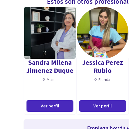
Estos son otros profesiona
Sandra Milena
Jessica Perez
Jimenez Duque
Rubio
Miami
Florida
Ver perfil
Ver perfil
Empieza hoy tu v