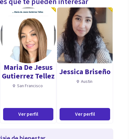
les que te pueden interesar
Maria De Jesus
Jessica Briseño
Gutierrez Tellez
Austin
San Francisco
Ver perfil
Ver perfil
iaje de bienestar