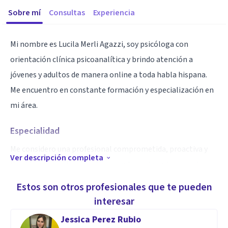
Sobre mí
Consultas
Experiencia
Mi nombre es Lucila Merli Agazzi, soy psicóloga con
orientación clínica psicoanalítica y brindo atención a
jóvenes y adultos de manera online a toda habla hispana.
Me encuentro en constante formación y especialización en
mi área.
Especialidad
Me considero una profesional comprometida, proactiva y
Ver descripción completa
flexible a los padecimientos singulares de cada paciente.
Estos son otros profesionales que te pueden
Aptitudes
interesar
La posibilidad de brindar un espacio de contención y
Jessica Perez Rubio
alojamiento subjetivo respecto a los padecimientos