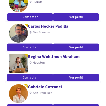
Florida
singulares que aquejan, apuntando al deseo y al
surgimiento de interrogantes para construir nuevos modos
Contactar
Ver perfil
de relacionarse.
Carlos Hecker Padilla
San Francisco
Contactar
Ver perfil
Regina Wohltmuh Abraham
Houston
Contactar
Ver perfil
Gabriele Cotronei
San Francisco