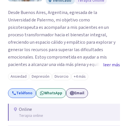
Verificado
Terapia Online
Desde Buenos Aires, Argentina, egresada de la
Universidad de Palermo, mi objetivo como
psicoterapeuta es acompañar a mis pacientes en un
proceso transformador hacia el bienestar integral,
ofreciendo un espacio cálido y empático para explorar y
generar los recursos para superar las dificultades
emocionales. Estoy comprometida en ayudar a mis
pacientes a alcanzar una vida más plena y equilibrada. Si
leer más
estás atravesando una crisis y sentís que necesitás ayuda
Ansiedad
Depresión
Divorcio
+4 más
o quisieras profundizar en tu autoconocimiento, te invito
a que me contactes para acompañarte en el proceso.
Teléfono
WhatsApp
Email
Online
Terapia online