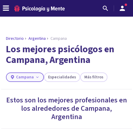
Directorio
Argentina
Campana
ENCONTRAR MI TERAPEUTA
¿Necesitas ayuda para encontrar el
Los mejores psicólogos en
psicólogo adecuado?
Campana, Argentina
Responde a unas breves preguntas y te ofreceremos
los profesionales que más se ajustan a tus
necesidades.
Campana
Especialidades
Más filtros
Responder cuestionario
Estos son los mejores profesionales en
los alrededores de
Campana
,
Argentina