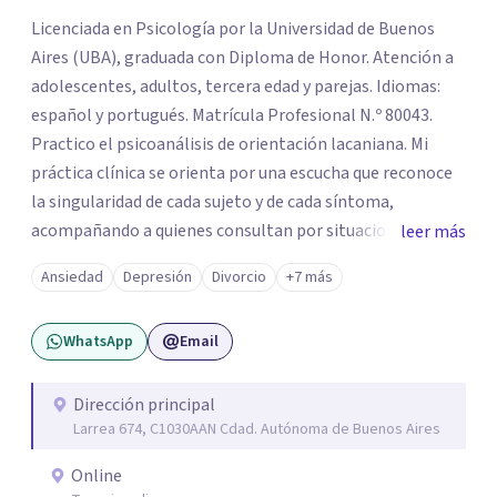
Licenciada en Psicología por la Universidad de Buenos
Aires (UBA), graduada con Diploma de Honor. Atención a
adolescentes, adultos, tercera edad y parejas. Idiomas:
español y portugués. Matrícula Profesional N.º 80043.
Practico el psicoanálisis de orientación lacaniana. Mi
práctica clínica se orienta por una escucha que reconoce
la singularidad de cada sujeto y de cada síntoma,
acompañando a quienes consultan por situaciones de
leer más
angustia, dificultades en los vínculos, inhibiciones,
Ansiedad
Depresión
Divorcio
+7 más
duelos, crisis vitales, padecimientos subjetivos y otros
modos de malestar. La práctica analítica propone un
WhatsApp
Email
espacio de palabra donde cada sujeto pueda interrogar
aquello que le genera sufrimiento, apostando a la
construcción de una respuesta singular frente a su
Dirección principal
Larrea 674, C1030AAN Cdad. Autónoma de Buenos Aires
malestar.
Online