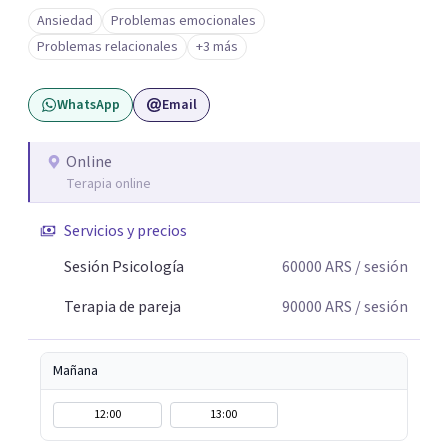
o dificultad para manejar transiciones vitales •Conflictos
Ansiedad
Problemas emocionales
relacionales: problemas de pareja, tensiones familiares,
Problemas relacionales
+3 más
desafíos laborales o dificultades en dinámicas sociales.
WhatsApp
Email
Online
Terapia online
Servicios y precios
Sesión Psicología
60000
ARS
/ sesión
Terapia de pareja
90000
ARS
/ sesión
Mañana
12:00
13:00