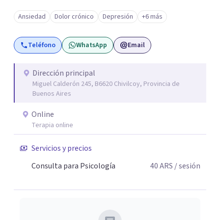
como en el consultorio, adaptándome a las necesidades
Ansiedad
Dolor crónico
Depresión
+6 más
de cada paciente. Acompaño procesos vinculados a la
ansiedad, la depresión, el estrés, el duelo, el dolor crónico
Teléfono
WhatsApp
Email
y distintos momentos vitales que requieren contención,
escucha y orientación profesional.
Dirección principal
Miguel Calderón 245, B6620 Chivilcoy, Provincia de
Buenos Aires
Online
Terapia online
Servicios y precios
Consulta para Psicología
40
ARS
/ sesión