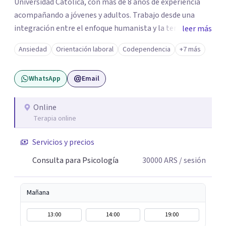
Universidad Católica, con más de 8 años de experiencia
acompañando a jóvenes y adultos. Trabajo desde una
integración entre el enfoque humanista y la terapia
leer más
cognitivo-conductual (TCC), combinando una escucha
Ansiedad
Orientación laboral
Codependencia
+7 más
profunda, empática y sin juicios, con herramientas con
herramientas psicológicas que ayudan a reconocer
WhatsApp
Email
patrones, resignificar experiencias y construir cambios
posibles. En el espacio terapéutico, el objetivo es que
puedas no solo sentirte escuchado/a, sino también
Online
Terapia online
comprender lo que te pasa, identificar patrones que
generan malestar y desarrollar recursos concretos para
Servicios y precios
afrontarlo.
Consulta para Psicología
30000
ARS
/ sesión
Mañana
13:00
14:00
19:00