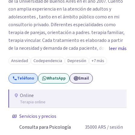
de la Universidad de Buenos Aires en el año 2007. Cuento
con amplia experiencia en la atención de adultos y
adolescentes , tanto en el ámbito público como en mi
consultorio privado. Diferentes especialidades como
terapia de parejas, orientación a padres. terapia familiar,
terapia vincular. Cada tratamiento es elaborado a partir
de la necesidad y demanda de cada paciente, donde
leer más
ambos vamos ejercer un papel activo en la orientación de
Ansiedad
Codependencia
Depresión
+7 más
la terapia. Para ello utilizo recursos técnicos amplios y
flexibles, adaptados al momento y problemática de cada
Teléfono
WhatsApp
Email
persona.
Online
Terapia online
Servicios y precios
Consulta para Psicología
35000
ARS
/ sesión