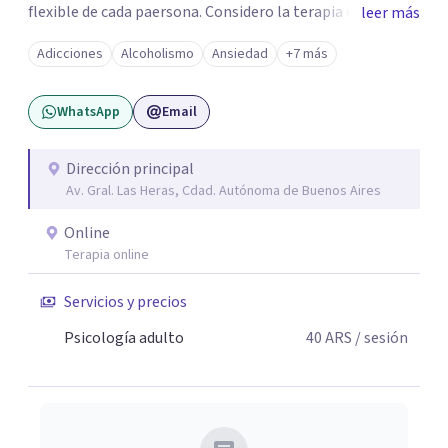
flexible de cada paersona. Considero la terapia como un
leer más
espacio de escucha, construcción y transformación,
Adicciones
Alcoholismo
Ansiedad
+7 más
adpatando el contexto de cada persona para ayudarla de
la mejor manera posible.
WhatsApp
Email
Dirección principal
Av. Gral. Las Heras, Cdad. Autónoma de Buenos Aires
Online
Terapia online
Servicios y precios
Psicología adulto
40
ARS
/ sesión