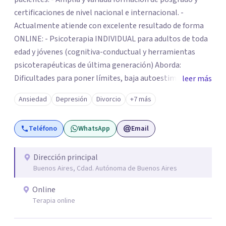
certificaciones de nivel nacional e internacional. -
Actualmente atiende con excelente resultado de forma
ONLINE: - Psicoterapia INDIVIDUAL para adultos de toda
edad y jóvenes (cognitiva-conductual y herramientas
psicoterapéuticas de última generación) Aborda:
Dificultades para poner límites, baja autoestima,
leer más
problemas vinculares, temores, dificultades para
Ansiedad
Depresión
Divorcio
+7 más
comunicar asertivamente, estrés, proclastinación, crisis
vitales, crisis vocacionales, depresión, ansiedad, etc. -
Teléfono
WhatsApp
Email
Psicoterapia de PAREJAS (TCC- Gottman- TCE/apego) –
Asistencia y ORIENTACIÓN A PADRES de niños y
adolescentes (crianza respetuosa y disciplina positiva). -
Dirección principal
Buenos Aires, Cdad. Autónoma de Buenos Aires
Enfoque integrativo y actualizado, con herramientas
psicoterapéuticas que dan resultados, basadas en
Online
evidencia científica, desde lo cognitivo- conductual, la
Terapia online
teoría del apego, la PNL, el BIOHAKING y terapias de 3ra
generación. - Desde hace más de 9 años supervisa y