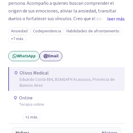
persona. Acompaño a quienes buscan comprender el
origen de sus emociones, aliviar la ansiedad, transitar
duelos o fortalecer sus vínculos. Creo que el camino hacia
leer más
una vida más auténtica comienza cuando nos animamos
Ansiedad
Codependencia
Habilidades de afrontamiento
a mirar hacia adentro y a reconocer las raíces de lo que
+7 más
sentimos.
WhatsApp
Email
Olivos Medical
Eduardo Costa 884, B1641AFH Acassuso, Provincia de
Buenos Aires
Online
Terapia online
+1 más
Más horas