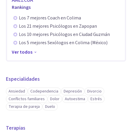
AMEZCUA
cambio positivo en tu vida .
Rankings
Los 7 mejores Coach en Colima
📌 Agenda tu sesión hoy mismo y comienza tu camino hacia
Los 21 mejores Psicólogos en Zapopan
el bienestar.
Los 10 mejores Psicólogos en Ciudad Guzmán
Los 5 mejores Sexólogos en Colima (México)
Ver todos
Especialidades
Ansiedad
Codependencia
Depresión
Divorcio
Conflictos familiares
Dolor
Autoestima
Estrés
Terapia de pareja
Duelo
Terapias