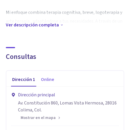
Mi enfoque combina terapia cognitiva, breve, logoterapia y
arte terapia , adaptándose a tus necesidades. A través de un
Ver descripción completa
acompañamiento empático y profesional, podrás
comprender, gestionar y superar desafíos emocionales,
psicológicos o conductuales.
Consultas
Especialidad
Enfoque 100% personalizado : Cada sesión está diseñada
Dirección
1
Online
para ti, atendiendo tus necesidades, preocupaciones y
metas personales.
Dirección principal
Un espacio seguro y libre de juicios : La terapia te brinda un
Av. Constitución 860, Lomas Vista Hermosa, 28016
entorno de confianza donde puedes expresarte con libertad
Colima, Col.
y autenticidad.
Mostrar en el mapa
Herramientas para el cambio : Aprenderás estrategias