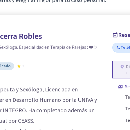
as y elegir al mejor para tu caso personal.
cerra Robles
Rese
exóloga. Especialidad en Terapia de Parejas : ❤️✨
Telé
ficado
5
Di
C.
Se
peuta y Sexóloga, Licenciada en
Te
ter en Desarrollo Humano por la UNIVA y
Te
por INTEGRO. Ha completado además un
ual por CEASS.
Te