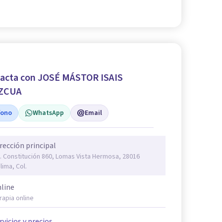
acta con JOSÉ MÁSTOR ISAIS
ZCUA
fono
WhatsApp
Email
rección principal
. Constitución 860, Lomas Vista Hermosa, 28016
lima, Col.
line
rapia online
rvicios y precios