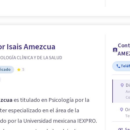
or Isais Amezcua
Cont
AME
OLOGÍA CLÍNICA Y DE LA SALUD
Telé
ficado
5
Di
Av
Co
ezcua
es titulado en Psicología por la
er especializado en el área de la
On
Te
itido por la Universidad mexicana IEXPRO.
Se