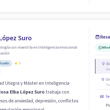
 López Suro
Rese
ología con maestría en Inteligencia emocional
What
cación
ficado
5
Di
Du
On
ad Utegra y Máster en Inteligencia
Te
osa Elba López Suro
trabaja con
Se
sos de ansiedad, depresión, conflictos
Ps
 regulación emocional.