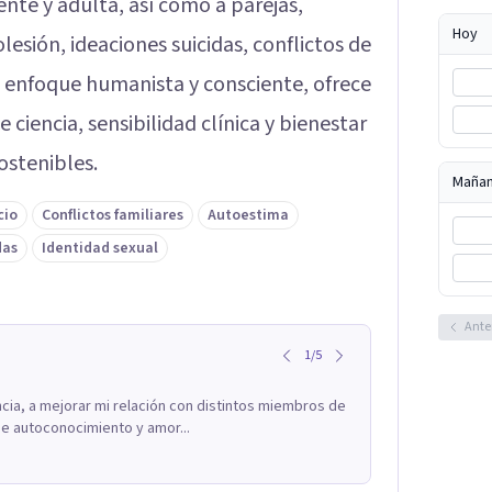
ente y adulta, así como a parejas,
Hoy
esión, ideaciones suicidas, conflictos de
n enfoque humanista y consciente, ofrece
iencia, sensibilidad clínica y bienestar
stenibles.
Maña
cio
Conflictos familiares
Autoestima
das
Identidad sexual
Ante
1
/
5
ncia, a mejorar mi relación con distintos miembros de
 de autoconocimiento y amor...