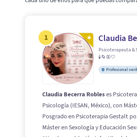
cada uno de ellos para que puedas compararl
1
Claudia Be
Psicoterapeuta & S
🕯️🌀🦋🤍
Profesional veri
Claudia Becerra Robles
es Psicotera
Psicología (IESAN, México), con Más
Posgrado en Psicoterapia Gestalt 
Máster en Sexología y Educación Sex