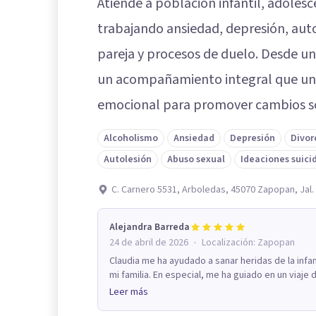
Atiende a población infantil, adolesc
trabajando ansiedad, depresión, autol
pareja y procesos de duelo. Desde u
un acompañamiento integral que une c
emocional para promover cambios so
Alcoholismo
Ansiedad
Depresión
Divor
Autolesión
Abuso sexual
Ideaciones suici
C. Carnero 5531, Arboledas, 45070 Zapopan, Jal.
Alejandra Barreda
·
24 de abril de 2026
Localización:
Zapopan
Claudia me ha ayudado a sanar heridas de la infa
mi familia. En especial, me ha guiado en un viaje
Leer más