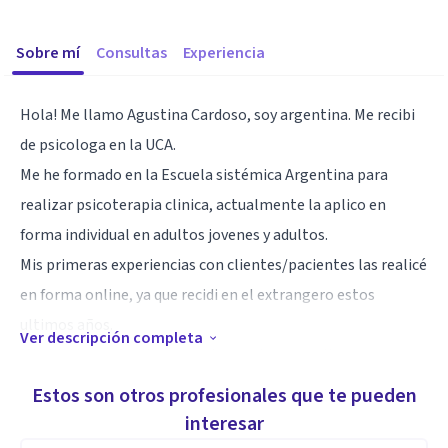
Sobre mí
Consultas
Experiencia
Hola! Me llamo Agustina Cardoso, soy argentina. Me recibi
de psicologa en la UCA.
Me he formado en la Escuela sistémica Argentina para
realizar psicoterapia clinica, actualmente la aplico en
forma individual en adultos jovenes y adultos.
Mis primeras experiencias con clientes/pacientes las realicé
en forma online, ya que recidi en el extrangero estos
ultimos años.
Ver descripción completa
Mi objetivo es facilitar y ayudar a quien consulta para que
pueda llevarse algo util en cada sesion, que contribuya a
Estos son otros profesionales que te pueden
aliviar su malestar y comprender ciertas cosas que le
interesar
suceden.