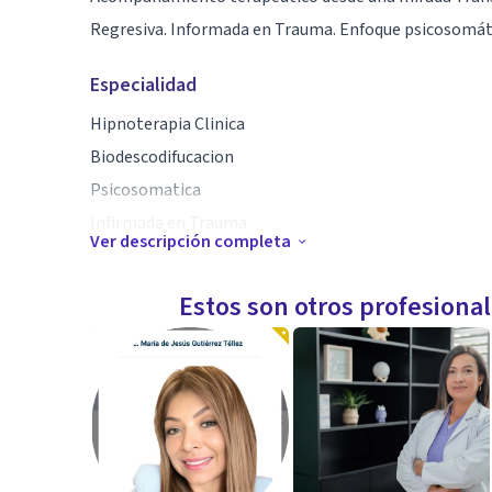
Regresiva. Informada en Trauma. Enfoque psicosomát
Especialidad
Hipnoterapia Clinica
Biodescodifucacion
Psicosomatica
Infirmada en Trauma
Ver descripción completa
Aptitudes
Estos son otros profesiona
Acompañamiento desde un enfoque transpersonal