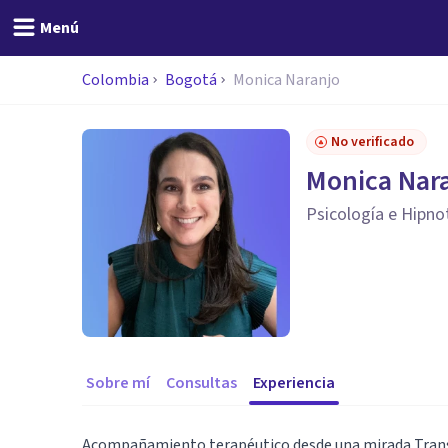
Menú
Colombia
Bogotá
Monica Naranjo
No verificado
Monica Nar
Psicología e Hipnot
Sobre mí
Consultas
Experiencia
Acompañamiento terapéutico desde una mirada Transp