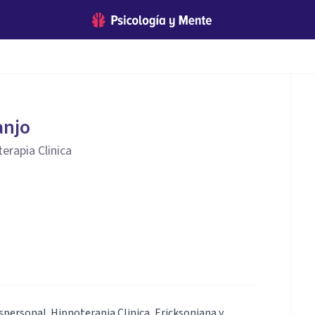
anjo
erapia Clinica
ersonal. Hipnoterapia Clinica, Ericksoniana y