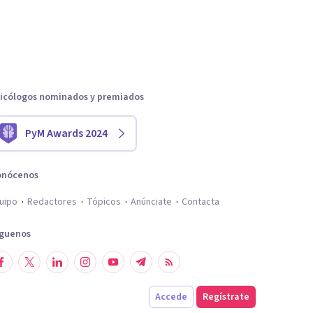
icólogos nominados y premiados
PyM Awards 2024
onócenos
uipo
Redactores
Tópicos
Anúnciate
Contacta
íguenos
Accede
Regístrate