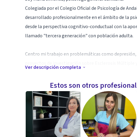
Colegiada por el Colegio Oficial de Psicología de An
desarrollado profesionalmente en el ámbito de la psic
desde la perspectiva cognitivo-conductual con la ap
llamado "tercera generación" con población adulta.
Centro mi trabajo en problemáticas como depresión, a
proyectos de investigación sobre Esclerosis Múltiple 
Ver descripción completa
Me apasiona la psicología, por lo que para mí, signif
Estos son otros profesiona
deciden cambiar y mejorar tanto su salud como su cali
Especialidad
Ansiedad
Depresión
Autoestima