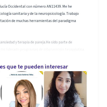
dalucía Occidental con número AN11439. Me he
ología sanitaria y de la neuropsicología. Trabajo
ortación de muchas herramientas del paradigma
nsiedad y terapia de pareja.He sido parte de
y he liderado programas de intervención terapéutica.
ica un gran gusto acompañar a todas las personas que
les que te pueden interesar
dad de vida.