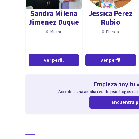
Duelo
Sandra Milena
Jessica Perez
Terapia de Pareja
Jimenez Duque
Rubio
Aptitudes
Miami
Florida
Empática
Resolutiva
Ver perfil
Ver perfil
Inteligencia emocional
Comunicativa
Empieza hoy tu v
Accede a una amplia red de psicólogos calif
Encuentra p