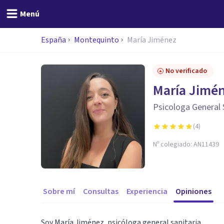
Menú
España
Montequinto
María Jiménez
No verificado
María Jimé
Psicologa General 
(
4
)
Nº colegiado:
AN11439
Sobre mí
Consultas
Experiencia
Opiniones
Soy María Jiménez, psicóloga general sanitaria.