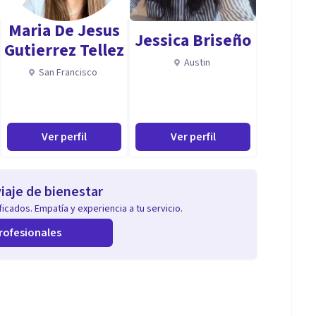
vés de relaciones auténticas y transformadoras.
Maria De Jesus
Jessica Briseño
e pareja y familiar, y en el uso de la relación
Gutierrez Tellez
Austin
San Francisco
s de ansiedad y depresión desde terapias de tercera
Ver perfil
Ver perfil
egulación emocional y estrategias de cambio
amienta de cambio, con enfoque integrativo que
iaje de bienestar
icados. Empatía y experiencia a tu servicio.
rofesionales