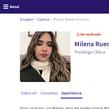
Menú
Ecuador
Cuenca
Milena Rueda Romani
No verificado
Milena Rue
Psicóloga Clínica
Sobre mí
Consultas
Experiencia
Hola, un gusto, soy Milena, pero me puedes llamar Mi