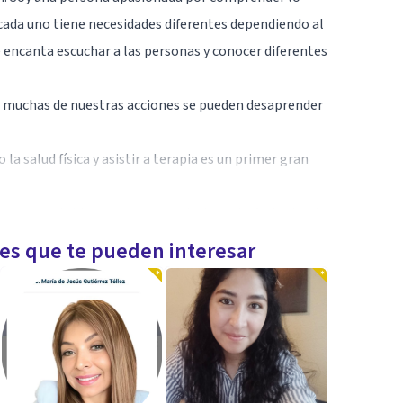
ada uno tiene necesidades diferentes dependiendo al
e encanta escuchar a las personas y conocer diferentes
e muchas de nuestras acciones se pueden desaprender
 salud física y asistir a terapia es un primer gran
nte-terapeuta) lograremos resultados satisfactorios 🫂
les que te pueden interesar
en terapias psicológicas basadas en la evidencia,
o la Terapia de Aceptación y Compromiso (ACT), la
Dialéctico-Conductual (DBT). Integro también enfoques
rabajo relacional, emocional y contextual. Mi práctica
, la regulación emocional, el trabajo con trauma