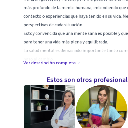
más profundo de la mente humana, entendiendo que c
contexto o experiencias que haya tenido en su vida. M
perspectivas de cada situación.
Estoy convencida que una mente sana es posible y qu
para tener una vida más plena y equilibrada.
La salud mental es demasiado importante tanto como la
paso al cambio.
Ver descripción completa
El camino no es fácil, pero con nuestra alianza (clie
Estos son otros profesiona
Especialidad
Soy psicólogo/a clínico/a con formación y experiencia 
especializado/a en intervenciones de tercera ola com
Psicoterapia Analítica Funcional (FAP) y la Terapia 
sistémicos, narrativos y de pareja, con énfasis en el t
se centra en el análisis funcional del comportamiento