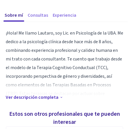
Sobre mí
Consultas
Experiencia
¡Hola! Me llamo Lautaro, soy Lic. en Psicología de la UBA. Me
dedico a la psicología clínica desde hace más de 8 años,
combinando experiencia profesional y calidez humana en
mi trato con cada consultante. Te cuento que trabajo desde
el modelo de la Terapia Cognitivo Conductual (TCC),
incorporando perspectiva de género y diversidades, así
como elementos de las Terapias Basadas en Procesos
(TBP). Estas terapias se destacan por actuar sobre
Ver descripción completa
problemas puntuales, en el presente, fijando metas claras y
accesibles para cada persona.
Estos son otros profesionales que te pueden
interesar
Sé que comenzar una terapia puede ser una decisión difícil.