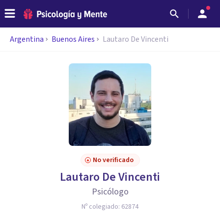
Argentina
Buenos Aires
Lautaro De Vincenti
No verificado
Lautaro De Vincenti
Psicólogo
Nº colegiado:
62874