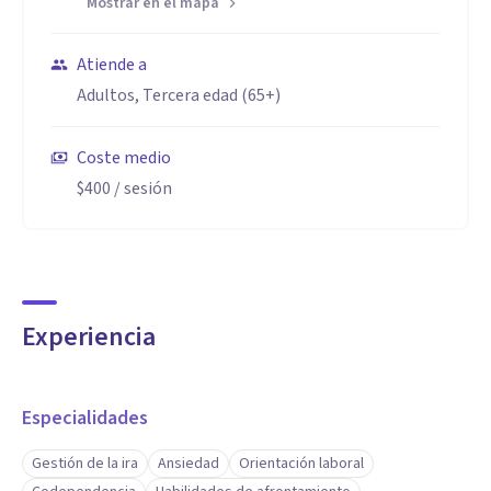
Mostrar en el mapa
diferentes plataformas:
- Además de las sesiones, tengo presencia en redes sociales
Atiende a
y un podcast, lo que me permite ampliar mi alcance y poder
Adultos, Tercera edad (65+)
ayudar de alguna manera a quienes no pueden accesar a las
Coste medio
sesiones de acompañamiento psicológico.
$400
/ sesión
Acompañamiento psicológico accesible y flexible:
- Ofrezco una alternativa a la terapia tradicional con un
enfoque más adaptable y dinámico.
Experiencia
Especialidades
Gestión de la ira
Ansiedad
Orientación laboral