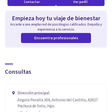
Contactar
Ver perfil
- Enfocado en soluciones prácticas y en la participación
activa del paciente.
Empieza hoy tu viaje de bienestar
- Evaluación continua de avances en cada sesión.
Accede a una amplia red de psicólogos calificados. Empatía y
experiencia a tu servicio.
Capacidad para ayudar a tomar mejores decisiones y
Encuentra profesionales
fortalecer la autoestima:
- Uso herramientas de TCC para que los pacientes
comprendan y modifiquen patrones de conducta y
pensamientos disfuncionales.
Consultas
Enfoque ético y empático:
- Me diferencio por mi compromiso con la ética y la
Dirección principal
responsabilidad en cada consulta.
Angela Peralta 304, Antonio del Castillo, 42027
Pachuca de Soto, Hgo.
Capacidad para conectar con los pacientes a través de