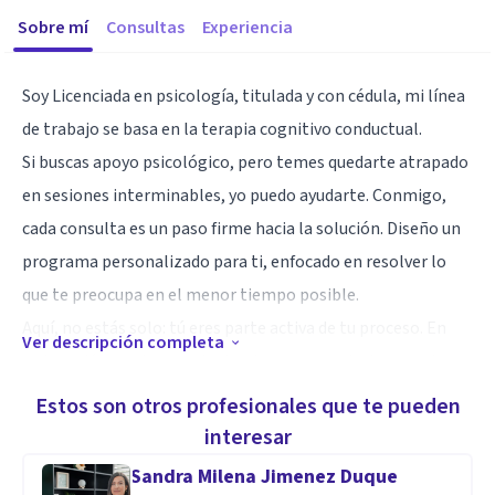
Sobre mí
Consultas
Experiencia
Soy Licenciada en psicología, titulada y con cédula, mi línea
de trabajo se basa en la terapia cognitivo conductual.
Si buscas apoyo psicológico, pero temes quedarte atrapado
en sesiones interminables, yo puedo ayudarte. Conmigo,
cada consulta es un paso firme hacia la solución. Diseño un
programa personalizado para ti, enfocado en resolver lo
que te preocupa en el menor tiempo posible.
Aquí, no estás solo: tú eres parte activa de tu proceso. En
Ver descripción completa
cada sesión, evaluamos juntos tu avance y ajustamos el
camino para que alcances tus objetivos.
Estos son otros profesionales que te pueden
Agenda hoy y empecemos a construir la mejor versión de ti.
interesar
Sandra Milena Jimenez Duque
Especialidad