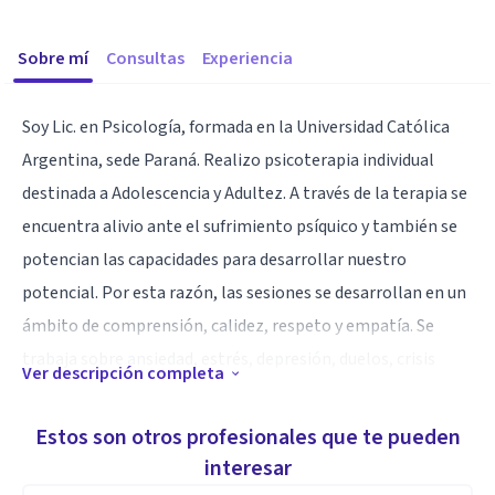
Sobre mí
Consultas
Experiencia
Soy Lic. en Psicología, formada en la Universidad Católica
Argentina, sede Paraná. Realizo psicoterapia individual
destinada a Adolescencia y Adultez. A través de la terapia se
encuentra alivio ante el sufrimiento psíquico y también se
potencian las capacidades para desarrollar nuestro
potencial. Por esta razón, las sesiones se desarrollan en un
ámbito de comprensión, calidez, respeto y empatía. Se
trabaja sobre ansiedad, estrés, depresión, duelos, crisis
Ver descripción completa
vitales, separaciones, pérdidas, trastornos del estado de
ánimo, dificultades que impiden el logro de metas. También
Estos son otros profesionales que te pueden
se potencia la inteligencia emocional (interpersonal-
interesar
ibterpersonal), autoestima, seguridad personal.