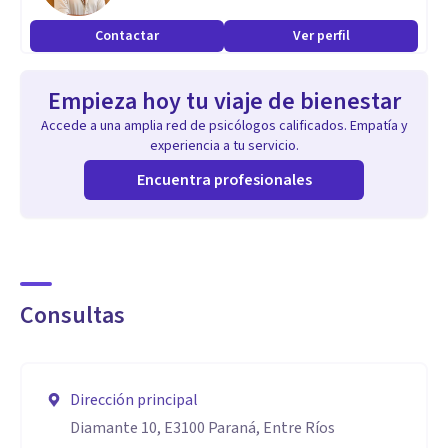
El diálogo significativo es fundamental para analizar el
Contactar
Ver perfil
pasado, presente y futuro de las situaciones analizadas. De
este modo, se pueden construir las mejores estrategias
Empieza hoy tu viaje de bienestar
para mejorar la calidad de vida de cada consultante.
Accede a una amplia red de psicólogos calificados. Empatía y
experiencia a tu servicio.
Encuentra profesionales
Consultas
Dirección principal
Diamante 10, E3100 Paraná, Entre Ríos