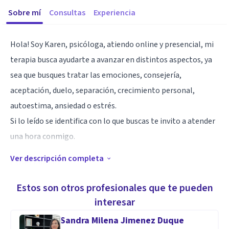
Sobre mí
Consultas
Experiencia
Hola! Soy Karen, psicóloga, atiendo online y presencial, mi
terapia busca ayudarte a avanzar en distintos aspectos, ya
sea que busques tratar las emociones, consejería,
aceptación, duelo, separación, crecimiento personal,
autoestima, ansiedad o estrés.
Si lo leído se identifica con lo que buscas te invito a atender
una hora conmigo.
Ver descripción completa
Especialidad
Terapia Cognitivo Conductual/ humanista
Estos son otros profesionales que te pueden
interesar
Aptitudes
Sandra Milena Jimenez Duque
Soy cercana con mis pacientes, adaptando cada actividad de