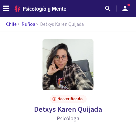
Chile
Ñuñoa
Detxys Karen Quijada
No verificado
Detxys Karen Quijada
Psicóloga