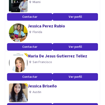
Miami
acuerdo a sus necesidades, mi forma de trabajar siempre se
basa en lo que funcione para cada uno.
Contactar
Ver perfil
Jessica Perez Rubio
Florida
Contactar
Ver perfil
Maria De Jesus Gutierrez Tellez
San Francisco
Contactar
Ver perfil
Jessica Briseño
Austin