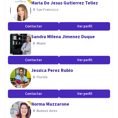
Maria De Jesus Gutierrez Tellez
✅ Manejo de emociones
San Francisco
💻 Modalidad: Presencial / Online
⏳ Duración: 50 minutos
Contactar
Ver perfil
¡No postergues tu bienestar! Contáctame y agenda tu
Sandra Milena Jimenez Duque
sesión hoy. 💙
Miami
Especialidad
Contactar
Ver perfil
Ansiedad y depresion
Jessica Perez Rubio
Aptitudes
Florida
Empatia
Contactar
Ver perfil
Norma Mazzarone
Buenos Aires