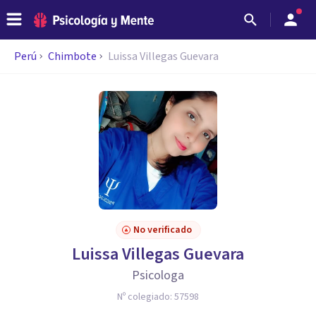
Perú
Chimbote
Luissa Villegas Guevara
No verificado
Luissa Villegas Guevara
Psicologa
Nº colegiado:
57598