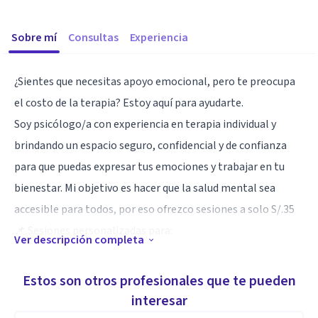
Sobre mí
Consultas
Experiencia
¿Sientes que necesitas apoyo emocional, pero te preocupa
el costo de la terapia? Estoy aquí para ayudarte.
Soy psicólogo/a con experiencia en terapia individual y
brindando un espacio seguro, confidencial y de confianza
para que puedas expresar tus emociones y trabajar en tu
bienestar. Mi objetivo es hacer que la salud mental sea
accesible para todos, por eso ofrezco sesiones a solo S/.35
📌 Sesiones personalizadas para:
Ver descripción completa
✅ Ansiedad y estrés
✅ Depresión y bajo estado de ánimo
Estos son otros profesionales que te pueden
✅ Autoestima y desarrollo personal
interesar
✅ Relaciones interpersonales