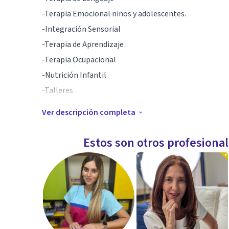
-Terapia Emocional niños y adolescentes.
-Integración Sensorial
-Terapia de Aprendizaje
-Terapia Ocupacional
-Nutrición Infantil
-Talleres
Ver descripción completa
Especialidad
Soy psicoterapeuta emocional infantil especializado e
Estos son otros profesiona
proporcionar terapia a niños, aplicando mis conocimi
emocionales y conductuales. Tengo mucha experiencia
permite entender y tratar eficazmente las dificultad
emocional y psicológico. Mi labor se centra en fomenta
de técnicas adaptadas a su nivel de comprensión y exp