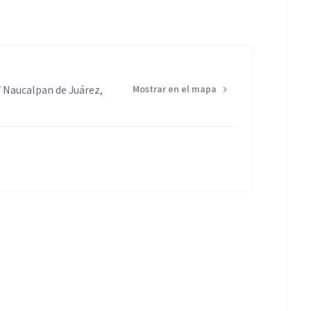
os a su propio ritmo, brindando el tiempo y el apoyo
rapéutico.
7 Naucalpan de Juárez,
Mostrar en el mapa
eorías psicológicas y técnicas cognitivas
s efectivas.