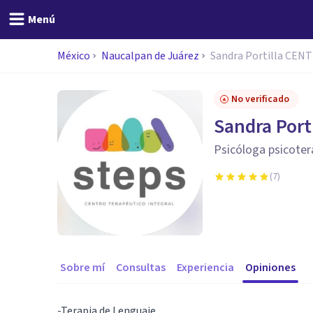
Menú
México
Naucalpan de Juárez
Sandra Portilla CEN
No verificado
Sandra Port
Psicóloga psicoter
(
7
)
Sobre mí
Consultas
Experiencia
Opiniones
-Terapia de Lenguaje