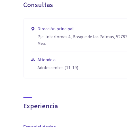
Consultas
5. *Paciencia*: Tengo la capacidad de trabajar con niñ
que necesitan para sentirse cómodos en el proceso te
Dirección principal
Pje. Interlomas 4, Bosque de las Palmas, 5278
6. *Conocimiento teórico*: Poseo una sólida base en t
Méx.
conductuales, lo que me permite aplicar intervencione
Atiende a
Adolescentes (11-19)
Experiencia