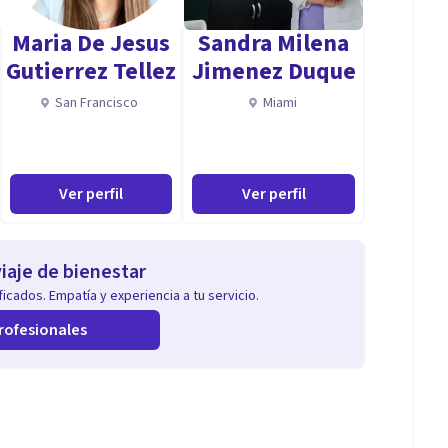
Maria De Jesus
Sandra Milena
 aptitudes clave que me permiten realizar mi trabajo
Gutierrez Tellez
Jimenez Duque
San Francisco
Miami
partir las emociones de los niños, lo que me ayuda a
Ver perfil
Ver perfil
ra y adecuada para la edad de los niños, facilitando
iaje de bienestar
icados. Empatía y experiencia a tu servicio.
comportamiento y las interacciones de los niños, lo
rofesionales
.
 y técnicas terapéuticas según las necesidades