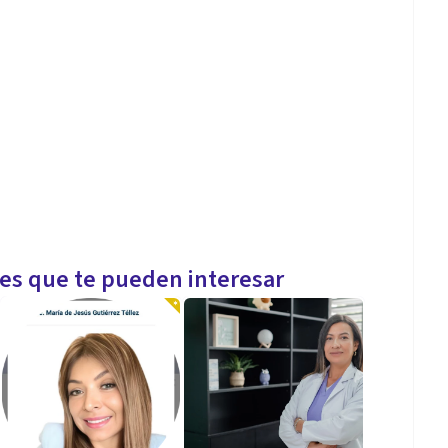
n el enfoque cognitivo conductual. Me dedico a
les que te pueden interesar
entos y habilidades para abordar sus necesidades
 trabajando con la primera infancia, lo que me
es que enfrentan los más pequeños en su desarrollo
r su bienestar y ayudarles a superar desafíos a través
resión.