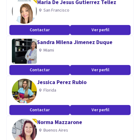
Maria De Jesus Gutierrez Tellez
entrenamiento en diversas técnicas dirigidas a
San Francisco
potencializar las habilidades sociales, y fortalecer la
capacidad de adaptación y de afrontamiento, en entornos
Contactar
Ver perfil
familiares, laborales y sociales.
Sandra Milena Jimenez Duque
Miami
Con una concepción de bienestar multidimensional, en mi
espacio terapéutico integro algunos conceptos filosóficos
Contactar
Ver perfil
japoneses: WABI SABI, IKIGAI, KAIZEN, y SHINRIN YOKU.
Jessica Perez Rubio
Florida
Mis servicios están disponibles en línea para Colombianos y
todos los hispanohablantes residentes en cualquier país del
mundo.
Contactar
Ver perfil
Norma Mazzarone
Especialidad
Buenos Aires
Psicología Clínica