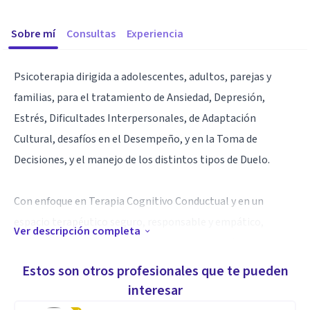
Sobre mí
Consultas
Experiencia
Psicoterapia dirigida a adolescentes, adultos, parejas y
familias, para el tratamiento de Ansiedad, Depresión,
Estrés, Dificultades Interpersonales, de Adaptación
Cultural, desafíos en el Desempeño, y en la Toma de
Decisiones, y el manejo de los distintos tipos de Duelo.
Con enfoque en Terapia Cognitivo Conductual y en un
espacio terapéutico seguro, responsable y empático,
Ver descripción completa
acompaño y facilito procesos de transformación duradera
en el tiempo: Psicoeducación, autoconocimiento,
Estos son otros profesionales que te pueden
exploración de la raiz de conflictos, reestructuración y
interesar
resignificación de pensamientos y creencias limitantes, y