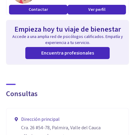
Terapia Cognitiva Conductual (TCC)
Contactar
Ver perfil
Neuropsicología
Técnicas Psicoterapéuticas
Empieza hoy tu viaje de bienestar
Herramientas para el Manejo del Duelo
Accede a una amplia red de psicólogos calificados. Empatía y
Acompañamiento psicológico a familias de pacientes
experiencia a tu servicio.
terminales
Encuentra profesionales
Aptitudes
Psicología Organizacional, Social y Comunitaria
Investigación Social y de Mercados
Consultas
Gerencia en Marketing Estratégico (asesorías a micro y
pequeños empresarios)
Coach para la vida y el desarrollo personal
Dirección principal
Orientación vocacional integral
Cra. 26 #54-78, Palmira, Valle del Cauca