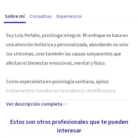
Sobre mí
Consultas
Experiencia
Soy Loly Peñate, psicóloga integral. Mi enfoque se basa en
una atención holística y personalizada, abordando no solo
los síntomas, sino también las causas subyacentes que
afectan el bienestar emocional, mental y físico.
Como especialista en psicología sanitaria, aplico
tratamientos basados en la evidencia científica para
garantizar intervenciones efectivas, seguras y adaptadas a
Ver descripción completa
las necesidades individuales de cada paciente. Trabajo con
diversas problemáticas, incluyendo ansiedad, depresión,
Estos son otros profesionales que te pueden
traumas, duelo, acúfenos, dolor crónico y otros síntomas
interesar
con la novedosa Terapia Reversión de Dolor.