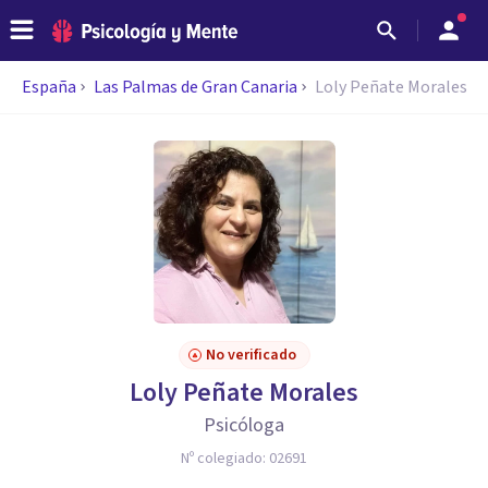
España
Las Palmas de Gran Canaria
Loly Peñate Morales
No verificado
Loly Peñate Morales
Psicóloga
Nº colegiado:
02691