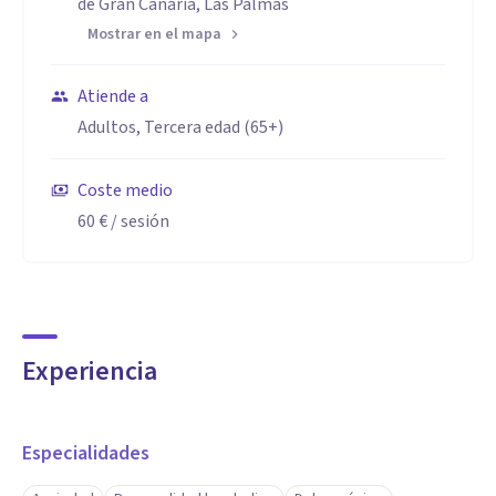
de Gran Canaria, Las Palmas
Mi formación es continua para poder estar en vanguardia
Mostrar en el mapa
además de enriquecer las respuesta a las diferentes
demandas que puedan traer los consultantes.
Atiende a
Adultos, Tercera edad (65+)
Coste medio
60 €
/ sesión
Experiencia
Especialidades