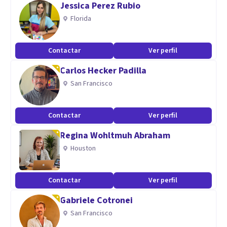
Jessica Perez Rubio
Familia y Pareja.
Florida
Aptitudes
Contactar
Ver perfil
Escucha activa
Carlos Hecker Padilla
Empatía
San Francisco
Solidaridad
Confianza
Confidencialidad
Contactar
Ver perfil
Amabilidad
Regina Wohltmuh Abraham
Resultados al 100 %
Houston
Profesionalismo y seguridad
Contactar
Ver perfil
Gabriele Cotronei
San Francisco