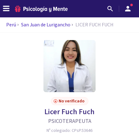
Perú
San Juan de Lurigancho
LICER FUCH FUCH
No verificado
Licer Fuch Fuch
PSICOTERAPEUTA
Nº colegiado:
CPsP.53646