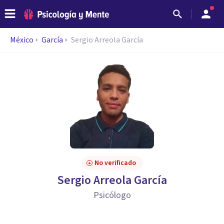
México
García
Sergio Arreola García
No verificado
Sergio Arreola García
Psicólogo